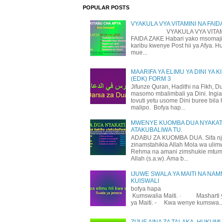
POPULAR POSTS
VYAKULA VYA VITAMINI NA FAID
VYAKULA VYA VITAMI
FAIDA ZAKE Habari yako msomaji
karibu kwenye Post hii ya Afya. H
mue...
MAARIFA YA ELIMU YA DINI YA K
(EDK) FORM 3
Jifunze Quran, Hadithi na Fikh, D
masomo mbalimbali ya Dini. Ingi
tovuti yetu usome Dini buree bila 
malipo. Bofya hap...
MWENYE KUOMBA DUA NYAKATI
ATAKUBALIWA TU.
ADABU ZA KUOMBA DUA. Sifa n
zinamstahikia Allah Mola wa uli
Rehma na amani zimshukie mtu
Allah (s.a.w). Ama b...
IJUWE SWALA YA MAITI NA NAM
KUISWALI
bofya hapa
Kumswalia Maiti. · Masharti 
ya Maiti. - Kwa wenye kumswa..
ZIJUE AINA ZA TALAKA, HUKUM