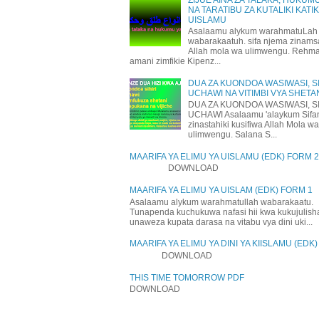
NA TARATIBU ZA KUTALIKI KATI
UISLAMU
Asalaamu alykum warahmatuLah
wabarakaatuh. sifa njema zinams
Allah mola wa ulimwengu. Rehm
amani zimfikie Kipenz...
DUA ZA KUONDOA WASIWASI, SI
UCHAWI NA VITIMBI VYA SHETA
DUA ZA KUONDOA WASIWASI, SI
UCHAWI Asalaamu 'alaykum Sifa
zinastahiki kusifiwa Allah Mola wa
ulimwengu. Salana S...
MAARIFA YA ELIMU YA UISLAMU (EDK) FORM 2
DOWNLOAD
MAARIFA YA ELIMU YA UISLAM (EDK) FORM 1
Asalaamu alykum warahmatullah wabarakaatu.
Tunapenda kuchukuwa nafasi hii kwa kukujulis
unaweza kupata darasa na vitabu vya dini uki...
MAARIFA YA ELIMU YA DINI YA KIISLAMU (EDK
DOWNLOAD
THIS TIME TOMORROW PDF
DOWNLOAD