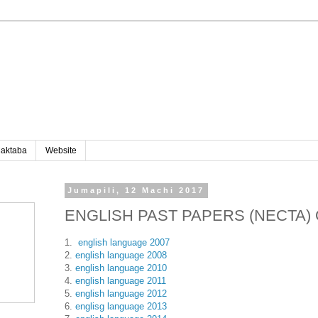
aktaba
Website
Jumapili, 12 Machi 2017
ENGLISH PAST PAPERS (NECTA) 
1.
english language 2007
2.
english language 2008
3.
english language 2010
4.
english language 2011
5.
english language 2012
6.
englisg language 2013