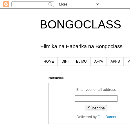
BONGOCLASS
Elimika na Habarika na Bongoclass
HOME
DINI
ELIMU
AFYA
APPS
M
subscribe
Enter your email address:
Delivered by
FeedBurner