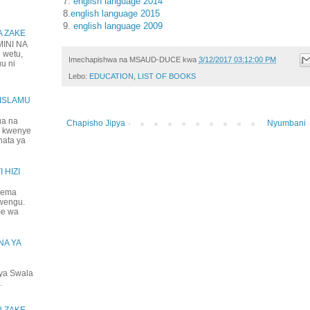
7.
english language 2014
8.
english language 2015
9.
english language 2009
A ZAKE
NI NA
 wetu,
Imechapishwa na
MSAUD-DUCE
kwa
3/12/2017 03:12:00 PM
uu ni
Lebo:
EDUCATION
,
LIST OF BOOKS
IISLAMU
ua na
Chapisho Jipya
Nyumbani
a kwenye
hata ya
 HIZI
jema
mwengu.
me wa
NA YA
ya Swala
.
U ZAKE,