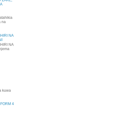
KA
atahikia
a na
HIRI NA
NI
HIRI NA
njema
ha kuwa
) FORM 4