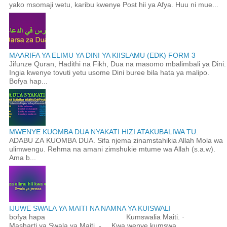
yako msomaji wetu, karibu kwenye Post hii ya Afya. Huu ni mue...
MAARIFA YA ELIMU YA DINI YA KIISLAMU (EDK) FORM 3
Jifunze Quran, Hadithi na Fikh, Dua na masomo mbalimbali ya Dini.
Ingia kwenye tovuti yetu usome Dini buree bila hata ya malipo.
Bofya hap...
MWENYE KUOMBA DUA NYAKATI HIZI ATAKUBALIWA TU.
ADABU ZA KUOMBA DUA. Sifa njema zinamstahikia Allah Mola wa
ulimwengu. Rehma na amani zimshukie mtume wa Allah (s.a.w).
Ama b...
IJUWE SWALA YA MAITI NA NAMNA YA KUISWALI
bofya hapa Kumswalia Maiti. ·
Masharti ya Swala ya Maiti. - Kwa wenye kumswa...