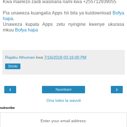
Kwa maelezo zaidi wasiliana nami kwa +255712939055
Pia unaweza kuangalia Apps hii bila ya kuidownload
Bofya
hapa
.
Unaweza kupata Apps zetu nyingine kwenye ukurasa
mkuu
Bofya hapa
Rajabu Athuman
kwa
7/16/2018 03:16:00 PM
Shiriki
‹
›
Nyumbani
Ona toleo la wavuti
subscribe
Enter your email address: