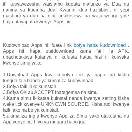
ili kuwawezesha waislamu kupata mafunzo ya Dua na
namna ya kuomba dua. Kwanini dua hazijibiwi, ni yepi
masharti ya dua na nini kinakosewa na watu wengi. yote
haya utayapata kwenye Apps hii.
Kudownload Apps hii fuata link
bofya hapa kudownload
.
Apps hii hapa utaidownload kama faili la APK.
unachotakiwa kufanya ni kufuata hatua hizi ili kuiweka
kwenye simu yako.
1.Download Apps kwa kubofya link ya hapo juu kisha
fungua faili baada ya kumaliza kudownload.
2.Bofya faili lako kuinstall
3.Bofya OK au ACCEPT inategemea na simu.
4.Kama simu ikikataa kuinstal nenda kwenye setting kisha
weka tick kwenye UNKNOWN SOURCE. Kisha rudi kwenye
faili lako na bofya kuinstall.
5.ukimaliza ingia kwenye App za Simu yako utakutana na
App yenye pic hiyo ya mduara hapo juu.