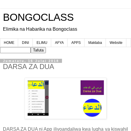
BONGOCLASS
Elimika na Habarika na Bongoclass
HOME
DINI
ELIMU
AFYA
APPS
Maktaba
Website
Jumatatu, 16 Julai 2018
DARSA ZA DUA
DARSA ZA DUA ni App iliyoandaliwa kwa lugha ya kiswahil