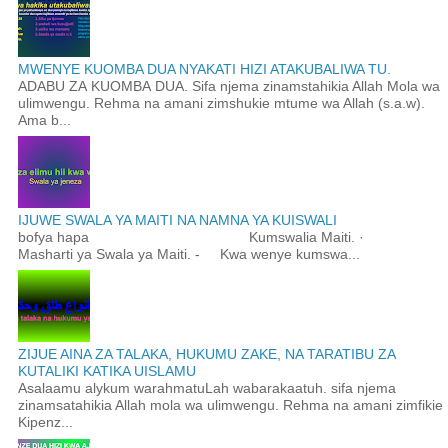
MWENYE KUOMBA DUA NYAKATI HIZI ATAKUBALIWA TU.
ADABU ZA KUOMBA DUA. Sifa njema zinamstahikia Allah Mola wa
ulimwengu. Rehma na amani zimshukie mtume wa Allah (s.a.w).
Ama b...
IJUWE SWALA YA MAITI NA NAMNA YA KUISWALI
bofya hapa Kumswalia Maiti. ·
Masharti ya Swala ya Maiti. - Kwa wenye kumswa...
ZIJUE AINA ZA TALAKA, HUKUMU ZAKE, NA TARATIBU ZA
KUTALIKI KATIKA UISLAMU
Asalaamu alykum warahmatuLah wabarakaatuh. sifa njema
zinamsatahikia Allah mola wa ulimwengu. Rehma na amani zimfikie
Kipenz...