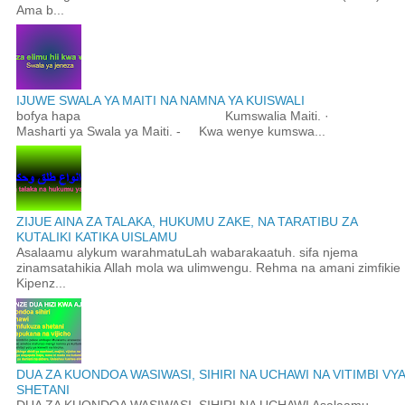
Ama b...
IJUWE SWALA YA MAITI NA NAMNA YA KUISWALI
bofya hapa Kumswalia Maiti. ·
Masharti ya Swala ya Maiti. - Kwa wenye kumswa...
ZIJUE AINA ZA TALAKA, HUKUMU ZAKE, NA TARATIBU ZA
KUTALIKI KATIKA UISLAMU
Asalaamu alykum warahmatuLah wabarakaatuh. sifa njema
zinamsatahikia Allah mola wa ulimwengu. Rehma na amani zimfikie
Kipenz...
DUA ZA KUONDOA WASIWASI, SIHIRI NA UCHAWI NA VITIMBI VYA
SHETANI
DUA ZA KUONDOA WASIWASI, SIHIRI NA UCHAWI Asalaamu