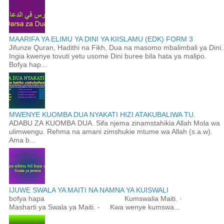
MAARIFA YA ELIMU YA DINI YA KIISLAMU (EDK) FORM 3
Jifunze Quran, Hadithi na Fikh, Dua na masomo mbalimbali ya Dini.
Ingia kwenye tovuti yetu usome Dini buree bila hata ya malipo.
Bofya hap...
MWENYE KUOMBA DUA NYAKATI HIZI ATAKUBALIWA TU.
ADABU ZA KUOMBA DUA. Sifa njema zinamstahikia Allah Mola wa
ulimwengu. Rehma na amani zimshukie mtume wa Allah (s.a.w).
Ama b...
IJUWE SWALA YA MAITI NA NAMNA YA KUISWALI
bofya hapa Kumswalia Maiti. ·
Masharti ya Swala ya Maiti. - Kwa wenye kumswa...