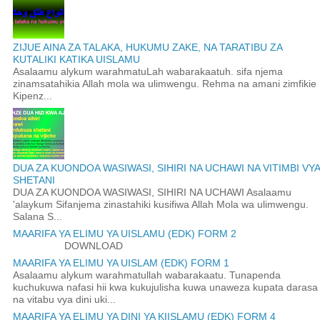
ZIJUE AINA ZA TALAKA, HUKUMU ZAKE, NA TARATIBU ZA
KUTALIKI KATIKA UISLAMU
Asalaamu alykum warahmatuLah wabarakaatuh. sifa njema
zinamsatahikia Allah mola wa ulimwengu. Rehma na amani zimfikie
Kipenz...
DUA ZA KUONDOA WASIWASI, SIHIRI NA UCHAWI NA VITIMBI VYA
SHETANI
DUA ZA KUONDOA WASIWASI, SIHIRI NA UCHAWI Asalaamu
'alaykum Sifanjema zinastahiki kusifiwa Allah Mola wa ulimwengu.
Salana S...
MAARIFA YA ELIMU YA UISLAMU (EDK) FORM 2
DOWNLOAD
MAARIFA YA ELIMU YA UISLAM (EDK) FORM 1
Asalaamu alykum warahmatullah wabarakaatu. Tunapenda
kuchukuwa nafasi hii kwa kukujulisha kuwa unaweza kupata darasa
na vitabu vya dini uki...
MAARIFA YA ELIMU YA DINI YA KIISLAMU (EDK) FORM 4