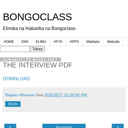
BONGOCLASS
Elimika na Habarika na Bongoclass
HOME
DINI
ELIMU
AFYA
APPS
Maktaba
Website
Jumapili, 26 Machi 2017
THE INTERVIEW PDF
DOWNLOAD
Rajabu Athuman
kwa
3/26/2017 11:04:00 PM
Shiriki
‹
›
Nyumbani