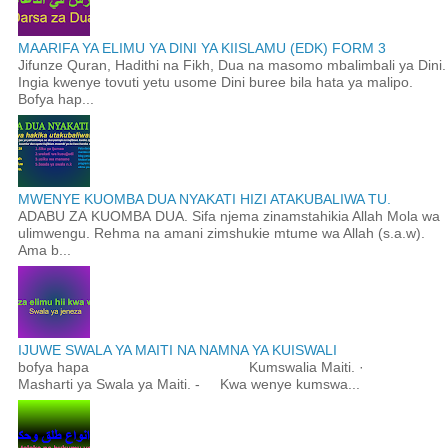
MAARIFA YA ELIMU YA DINI YA KIISLAMU (EDK) FORM 3
Jifunze Quran, Hadithi na Fikh, Dua na masomo mbalimbali ya Dini.
Ingia kwenye tovuti yetu usome Dini buree bila hata ya malipo.
Bofya hap...
MWENYE KUOMBA DUA NYAKATI HIZI ATAKUBALIWA TU.
ADABU ZA KUOMBA DUA. Sifa njema zinamstahikia Allah Mola wa
ulimwengu. Rehma na amani zimshukie mtume wa Allah (s.a.w).
Ama b...
IJUWE SWALA YA MAITI NA NAMNA YA KUISWALI
bofya hapa Kumswalia Maiti. ·
Masharti ya Swala ya Maiti. - Kwa wenye kumswa...