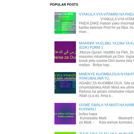
POPULAR POSTS
VYAKULA VYA VITAMINI NA FAID
VYAKULA VYA VITAMI
FAIDA ZAKE Habari yako msomaji
karibu kwenye Post hii ya Afya. H
mue...
MAARIFA YA ELIMU YA DINI YA K
(EDK) FORM 3
Jifunze Quran, Hadithi na Fikh, D
masomo mbalimbali ya Dini. Ingi
tovuti yetu usome Dini buree bila 
malipo. Bofya hap...
MWENYE KUOMBA DUA NYAKATI
ATAKUBALIWA TU.
ADABU ZA KUOMBA DUA. Sifa n
zinamstahikia Allah Mola wa uli
Rehma na amani zimshukie mtu
Allah (s.a.w). Ama b...
IJUWE SWALA YA MAITI NA NAM
KUISWALI
bofya hapa
Kumswalia Maiti. · Masharti 
ya Maiti. - Kwa wenye kumswa..
ZIJUE AINA ZA TALAKA, HUKUM