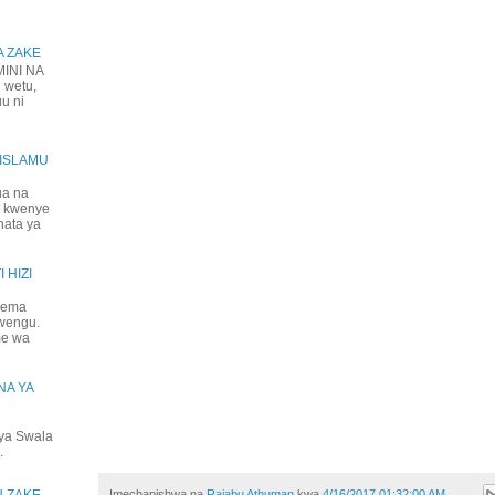
A ZAKE
NI NA
 wetu,
uu ni
IISLAMU
ua na
a kwenye
hata ya
 HIZI
jema
mwengu.
me wa
NA YA
ya Swala
.
U ZAKE,
Imechapishwa na
Rajabu Athuman
kwa
4/16/2017 01:32:00 AM