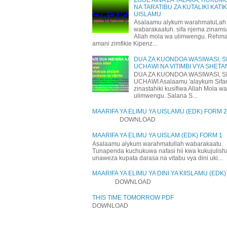
NA TARATIBU ZA KUTALIKI KATI
UISLAMU
Asalaamu alykum warahmatuLah
wabarakaatuh. sifa njema zinams
Allah mola wa ulimwengu. Rehm
amani zimfikie Kipenz...
DUA ZA KUONDOA WASIWASI, SI
UCHAWI NA VITIMBI VYA SHETA
DUA ZA KUONDOA WASIWASI, SI
UCHAWI Asalaamu 'alaykum Sifa
zinastahiki kusifiwa Allah Mola wa
ulimwengu. Salana S...
MAARIFA YA ELIMU YA UISLAMU (EDK) FORM 2
DOWNLOAD
MAARIFA YA ELIMU YA UISLAM (EDK) FORM 1
Asalaamu alykum warahmatullah wabarakaatu.
Tunapenda kuchukuwa nafasi hii kwa kukujulis
unaweza kupata darasa na vitabu vya dini uki...
MAARIFA YA ELIMU YA DINI YA KIISLAMU (EDK
DOWNLOAD
THIS TIME TOMORROW PDF
DOWNLOAD