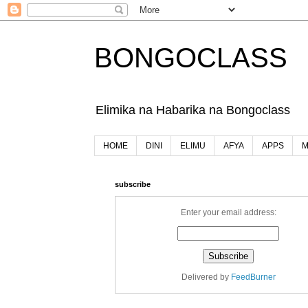
BONGOCLASS
Elimika na Habarika na Bongoclass
HOME
DINI
ELIMU
AFYA
APPS
M
subscribe
Enter your email address:
Delivered by
FeedBurner