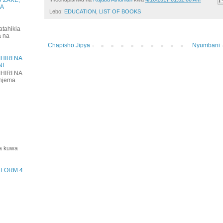
KA
Lebo:
EDUCATION
,
LIST OF BOOKS
atahikia
a na
Chapisho Jipya
Nyumbani
HIRI NA
NI
HIRI NA
njema
ha kuwa
) FORM 4