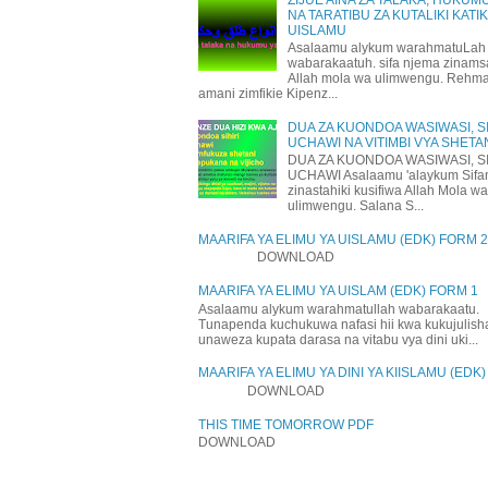
NA TARATIBU ZA KUTALIKI KATI
UISLAMU
Asalaamu alykum warahmatuLah
wabarakaatuh. sifa njema zinams
Allah mola wa ulimwengu. Rehm
amani zimfikie Kipenz...
DUA ZA KUONDOA WASIWASI, SI
UCHAWI NA VITIMBI VYA SHETA
DUA ZA KUONDOA WASIWASI, SI
UCHAWI Asalaamu 'alaykum Sifa
zinastahiki kusifiwa Allah Mola wa
ulimwengu. Salana S...
MAARIFA YA ELIMU YA UISLAMU (EDK) FORM 2
DOWNLOAD
MAARIFA YA ELIMU YA UISLAM (EDK) FORM 1
Asalaamu alykum warahmatullah wabarakaatu.
Tunapenda kuchukuwa nafasi hii kwa kukujulis
unaweza kupata darasa na vitabu vya dini uki...
MAARIFA YA ELIMU YA DINI YA KIISLAMU (EDK
DOWNLOAD
THIS TIME TOMORROW PDF
DOWNLOAD