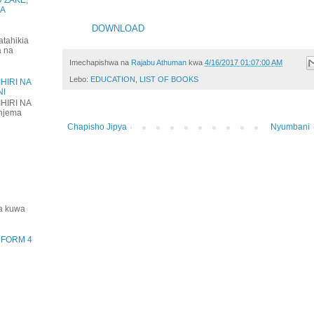
KA
DOWNLOAD
atahikia
a na
Imechapishwa na
Rajabu Athuman
kwa
4/16/2017 01:07:00 AM
Lebo:
EDUCATION
,
LIST OF BOOKS
HIRI NA
NI
HIRI NA
njema
Chapisho Jipya
Nyumbani
ha kuwa
) FORM 4