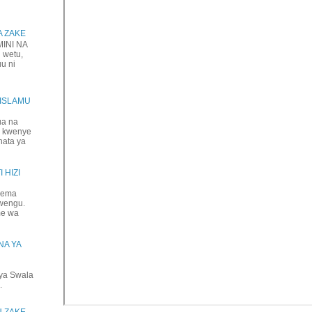
A ZAKE
NI NA
 wetu,
uu ni
IISLAMU
ua na
a kwenye
hata ya
 HIZI
jema
mwengu.
me wa
NA YA
ya Swala
.
U ZAKE,