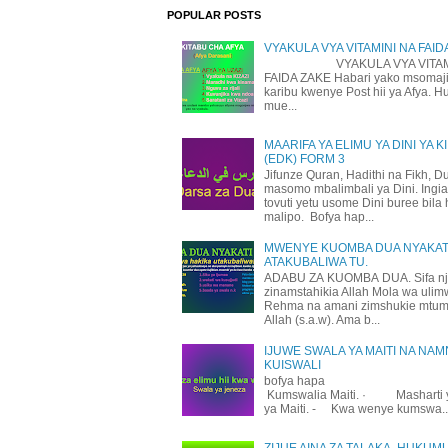
POPULAR POSTS
VYAKULA VYA VITAMINI NA FAID
VYAKULA VYA VITAMI
FAIDA ZAKE Habari yako msomaji
karibu kwenye Post hii ya Afya. H
mue...
MAARIFA YA ELIMU YA DINI YA K
(EDK) FORM 3
Jifunze Quran, Hadithi na Fikh, D
masomo mbalimbali ya Dini. Ingi
tovuti yetu usome Dini buree bila 
malipo. Bofya hap...
MWENYE KUOMBA DUA NYAKATI
ATAKUBALIWA TU.
ADABU ZA KUOMBA DUA. Sifa n
zinamstahikia Allah Mola wa uli
Rehma na amani zimshukie mtu
Allah (s.a.w). Ama b...
IJUWE SWALA YA MAITI NA NAM
KUISWALI
bofya hapa
Kumswalia Maiti. · Masharti 
ya Maiti. - Kwa wenye kumswa..
ZIJUE AINA ZA TALAKA, HUKUM