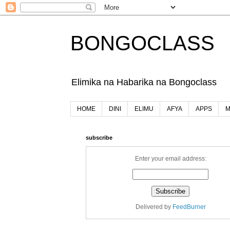
BONGOCLASS
Elimika na Habarika na Bongoclass
HOME
DINI
ELIMU
AFYA
APPS
M
subscribe
Enter your email address:
Delivered by
FeedBurner