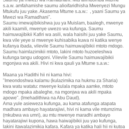
s.a.w. amfahamishe saumu alioifaridhisha Mwenyezi Mungu
Mtukufu juu yake. Akasema Mtume s.a.w.: , yaani Saumu ya
Mwezi wa Ramadhani".
Saumu imewajibikishwa juu ya Muislam, baalegh, mwenye
akili kaamili, mwenye uwezo wa kufunga. Saumu
haimuwajibikii Kafiri wa asili, wala haisihi juu yake Saumu,
kwa vile yeye si mwenye kuhisabika kuwa ni katika wenye
kufanya ibada, vilevile Saumu haimuwajibikii mtoto mdogo.
Saumu haimlazimikii mtoto, lakini mtoto huzoeleshwa
kufunga tangu udogoni. Vilevile Saumu haimuwajibikii
mgonjwa wa akili. Hivi ni kwa qauli ya Mtume s.a.w.:
Maana ya Hadithi hii ni kama hivi:
"Imeondoshwa kalamu (kulazimika na hukmu za Sharia)
kwa watu watatu: mwenye kulala mpaka aamke, mtoto
mdogo mpaka abaleghe, na mgonjwa wa akili mpaka
apowe". (Imehadithiwa na Abu Daud).
Ama yule asieweza kufunga, au kama atafunga atapata
madhara ambayo hayatarajiwi, hivi ni kama vile mtumzima
(mkubwa wa umri), au mtu mwenye maradhi ambayo
hayatarajiwi kupona, hawa haiwajibikii juu yao kufunga,
lakini itawalazimikia kafara. Kafara ya katika hali hii ni kutoa