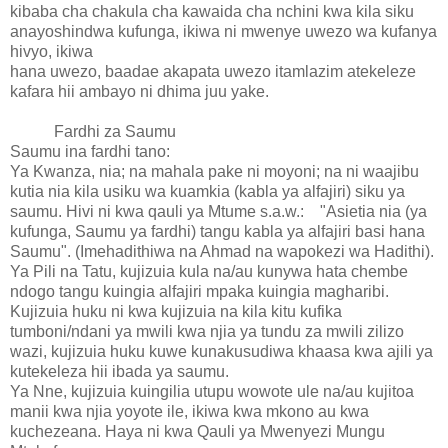
kibaba cha chakula cha kawaida cha nchini kwa kila siku
anayoshindwa kufunga, ikiwa ni mwenye uwezo wa kufanya
hivyo, ikiwa
hana uwezo, baadae akapata uwezo itamlazim atekeleze
kafara hii ambayo ni dhima juu yake.
Fardhi za Saumu
Saumu ina fardhi tano:
Ya Kwanza, nia; na mahala pake ni moyoni; na ni waajibu
kutia nia kila usiku wa kuamkia (kabla ya alfajiri) siku ya
saumu. Hivi ni kwa qauli ya Mtume s.a.w.: "Asietia nia (ya
kufunga, Saumu ya fardhi) tangu kabla ya alfajiri basi hana
Saumu". (Imehadithiwa na Ahmad na wapokezi wa Hadithi).
Ya Pili na Tatu, kujizuia kula na/au kunywa hata chembe
ndogo tangu kuingia alfajiri mpaka kuingia magharibi.
Kujizuia huku ni kwa kujizuia na kila kitu kufika
tumboni/ndani ya mwili kwa njia ya tundu za mwili zilizo
wazi, kujizuia huku kuwe kunakusudiwa khaasa kwa ajili ya
kutekeleza hii ibada ya saumu.
Ya Nne, kujizuia kuingilia utupu wowote ule na/au kujitoa
manii kwa njia yoyote ile, ikiwa kwa mkono au kwa
kuchezeana. Haya ni kwa Qauli ya Mwenyezi Mungu