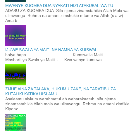
MWENYE KUOMBA DUA NYAKATI HIZI ATAKUBALIWA TU.
ADABU ZA KUOMBA DUA. Sifa njema zinamstahikia Allah Mola wa
ulimwengu. Rehma na amani zimshukie mtume wa Allah (s.a.w).
Ama b...
IJUWE SWALA YA MAITI NA NAMNA YA KUISWALI
bofya hapa Kumswalia Maiti. ·
Masharti ya Swala ya Maiti. - Kwa wenye kumswa...
ZIJUE AINA ZA TALAKA, HUKUMU ZAKE, NA TARATIBU ZA
KUTALIKI KATIKA UISLAMU
Asalaamu alykum warahmatuLah wabarakaatuh. sifa njema
zinamsatahikia Allah mola wa ulimwengu. Rehma na amani zimfikie
Kipenz...