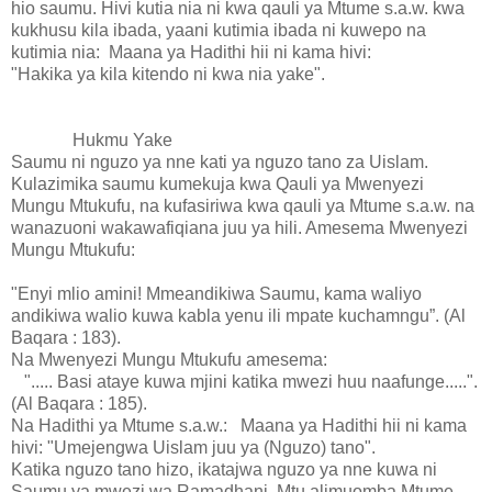
hio saumu. Hivi kutia nia ni kwa qauli ya Mtume s.a.w. kwa
kukhusu kila ibada, yaani kutimia ibada ni kuwepo na
kutimia nia: Maana ya Hadithi hii ni kama hivi:
"Hakika ya kila kitendo ni kwa nia yake".
Hukmu Yake
Saumu ni nguzo ya nne kati ya nguzo tano za Uislam.
Kulazimika saumu kumekuja kwa Qauli ya Mwenyezi
Mungu Mtukufu, na kufasiriwa kwa qauli ya Mtume s.a.w. na
wanazuoni wakawafiqiana juu ya hili. Amesema Mwenyezi
Mungu Mtukufu:
"Enyi mlio amini! Mmeandikiwa Saumu, kama waliyo
andikiwa walio kuwa kabla yenu ili mpate kuchamngu”. (Al
Baqara : 183).
Na Mwenyezi Mungu Mtukufu amesema:
"..... Basi ataye kuwa mjini katika mwezi huu naafunge.....".
(Al Baqara : 185).
Na Hadithi ya Mtume s.a.w.: Maana ya Hadithi hii ni kama
hivi: "Umejengwa Uislam juu ya (Nguzo) tano".
Katika nguzo tano hizo, ikatajwa nguzo ya nne kuwa ni
Saumu ya mwezi wa Ramadhani. Mtu alimuomba Mtume