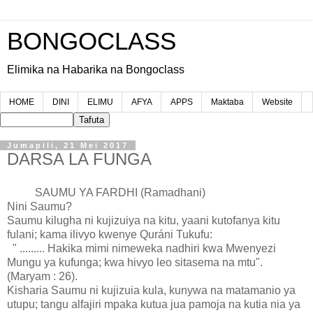
BONGOCLASS
Elimika na Habarika na Bongoclass
HOME
DINI
ELIMU
AFYA
APPS
Maktaba
Website
Jumapili, 21 Mei 2017
DARSA LA FUNGA
SAUMU YA FARDHI (Ramadhani)
Nini Saumu?
Saumu kilugha ni kujizuiya na kitu, yaani kutofanya kitu
fulani; kama ilivyo kwenye Quráni Tukufu:
" ......... Hakika mimi nimeweka nadhiri kwa Mwenyezi
Mungu ya kufunga; kwa hivyo leo sitasema na mtu".
(Maryam : 26).
Kisharia Saumu ni kujizuia kula, kunywa na matamanio ya
utupu; tangu alfajiri mpaka kutua jua pamoja na kutia nia ya