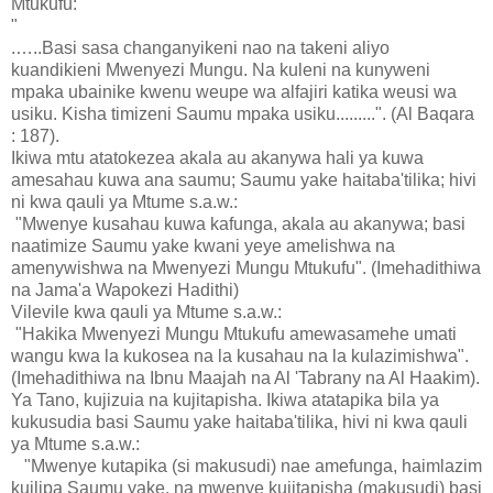
Mtukufu:
"
.…..Basi sasa changanyikeni nao na takeni aliyo
kuandikieni Mwenyezi Mungu. Na kuleni na kunyweni
mpaka ubainike kwenu weupe wa alfajiri katika weusi wa
usiku. Kisha timizeni Saumu mpaka usiku.........". (Al Baqara
: 187).
Ikiwa mtu atatokezea akala au akanywa hali ya kuwa
amesahau kuwa ana saumu; Saumu yake haitaba'tilika; hivi
ni kwa qauli ya Mtume s.a.w.:
"Mwenye kusahau kuwa kafunga, akala au akanywa; basi
naatimize Saumu yake kwani yeye amelishwa na
amenywishwa na Mwenyezi Mungu Mtukufu". (Imehadithiwa
na Jama'a Wapokezi Hadithi)
Vilevile kwa qauli ya Mtume s.a.w.:
"Hakika Mwenyezi Mungu Mtukufu amewasamehe umati
wangu kwa la kukosea na la kusahau na la kulazimishwa".
(Imehadithiwa na Ibnu Maajah na Al 'Tabrany na Al Haakim).
Ya Tano, kujizuia na kujitapisha. Ikiwa atatapika bila ya
kukusudia basi Saumu yake haitaba'tilika, hivi ni kwa qauli
ya Mtume s.a.w.:
"Mwenye kutapika (si makusudi) nae amefunga, haimlazim
kuilipa Saumu yake, na mwenye kujitapisha (makusudi) basi