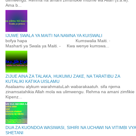
ulimwengu. Rehma na amani zimshukie mtume wa Allah (s.a.w).
Ama b...
IJUWE SWALA YA MAITI NA NAMNA YA KUISWALI
bofya hapa Kumswalia Maiti. ·
Masharti ya Swala ya Maiti. - Kwa wenye kumswa...
ZIJUE AINA ZA TALAKA, HUKUMU ZAKE, NA TARATIBU ZA
KUTALIKI KATIKA UISLAMU
Asalaamu alykum warahmatuLah wabarakaatuh. sifa njema
zinamsatahikia Allah mola wa ulimwengu. Rehma na amani zimfikie
Kipenz...
DUA ZA KUONDOA WASIWASI, SIHIRI NA UCHAWI NA VITIMBI VYA
SHETANI