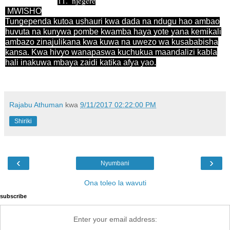
11.
njegere
MWISHO
Tungependa kutoa ushauri kwa dada na ndugu hao ambao
huvuta na kunywa pombe kwamba haya yote yana kemikali
ambazo zinajulikana kwa kuwa na uwezo wa kusababisha
kansa. Kwa hivyo wanapaswa kuchukua maandalizi kabla
hali inakuwa mbaya zaidi katika afya yao.
Rajabu Athuman
kwa
9/11/2017 02:22:00 PM
Shiriki
‹
›
Nyumbani
Ona toleo la wavuti
subscribe
Enter your email address: