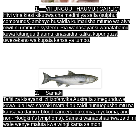
1.
VITUNGUU THAUMU ( GARLIC)
Hivi vina kiasi kikubwa cha madini ya salfa (sulphur
compounds) ambayo husaidia kuimarisha mfumo wa afya
mwilini (immune system) Pia wanasayansi wanafahamu
kuwa kitunguu thaumu kinasaidia katika kupunguza
uwezekano wa kupata kansa ya tumbo.
2.
Samaki
Tafiti za kisayansi zilizofanyika Australia zimegunduwa
kuwa ulaji wa samaki mara 4 au zaidi humuepusha mtu na
kansa ya damu ( blood cancers leukemia, myekoma, and
non- Hodgkin’s lymphoma). Samaki wanaoshauriwa zaidi ni
wale wenye mafuta kwa wingi kama salmon.