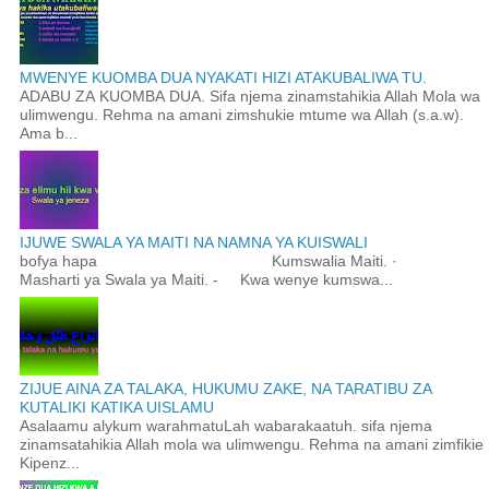
MWENYE KUOMBA DUA NYAKATI HIZI ATAKUBALIWA TU.
ADABU ZA KUOMBA DUA. Sifa njema zinamstahikia Allah Mola wa
ulimwengu. Rehma na amani zimshukie mtume wa Allah (s.a.w).
Ama b...
IJUWE SWALA YA MAITI NA NAMNA YA KUISWALI
bofya hapa Kumswalia Maiti. ·
Masharti ya Swala ya Maiti. - Kwa wenye kumswa...
ZIJUE AINA ZA TALAKA, HUKUMU ZAKE, NA TARATIBU ZA
KUTALIKI KATIKA UISLAMU
Asalaamu alykum warahmatuLah wabarakaatuh. sifa njema
zinamsatahikia Allah mola wa ulimwengu. Rehma na amani zimfikie
Kipenz...