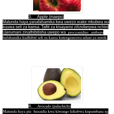
3.
Apple (maepo)
Matunda haya yanafahamika kwa uwezo wake mkubwa wa
kuuwa seli za kansa. Tafiti za kisayansi zilizofanywa nchini
procyanidins ambayo
Ujerumani zinathibitisha uwepo wa
hufahamika kudhibiti seli za kansa kutengenezwa ndani ya mwili.
Avocado (palachichi)
4.
Matunda haya pia husaidia kwa kiwango kikubwa kupambana na