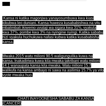
Kansa ni katika magonjwa yanayosumbuwa kwa kiasi
kikubwa leo duniani. Kansa huweza kusababishwa na vitu
mbalimbali ikiwemo uvutaji wa sigara kwa 31%, vyakula
kwa 37%, pombe kwa 3% na nyingine nyingi. Katika sababu
hizi vyakula huchukuwa nafasi kubwa katika kusababisha
kansa.
Mwaka 2015 watu milioni 90.5 waligungulika kuwa na
kansa. Inakadiriwa kuwa kila mwaka takribani watu milioni
14.1 wanaupata kansa kila mwaka. Watu milioni 15.7
walikufa na kansa ambayo ni sawa na asilimia 15.7% ya vifo
vyote mwaka huo.
CHATI INAYOONESHA SABABU ZA KANSA
(CANCER)