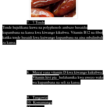
7.
7.Tende
Tende hujulikana kuwa na polyphenols ambazo husaidia
kupambana na kansa kwa kiwango kikubwa. Vitamin B12 na fiber
katika tende husaidi kwa kuiwango kupambana na aina mbalimbali
za kansa.
8.
Mayai yana vitamin D kwa kiwango kukubwa.
Vitamin hivi pia
hufahamika kwa uwezo wake
wa kupambana na seli za kansa.
9.
Tangawizi
10.
Komamanga