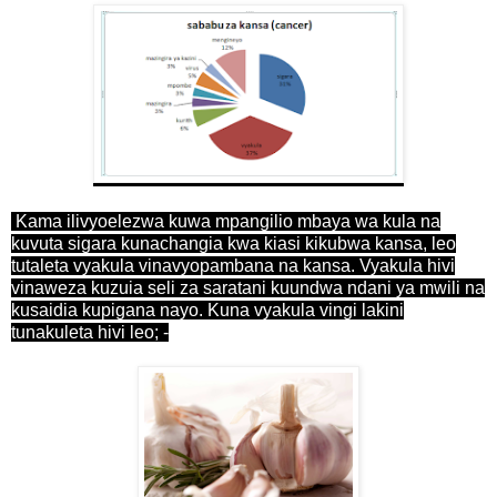
Kama ilivyoelezwa kuwa mpangilio mbaya wa kula na
kuvuta sigara kunachangia kwa kiasi kikubwa kansa, leo
tutaleta vyakula vinavyopambana na kansa. Vyakula hivi
vinaweza kuzuia seli za saratani kuundwa ndani ya mwili na
kusaidia kupigana nayo. Kuna vyakula vingi lakini
tunakuleta hivi leo; -