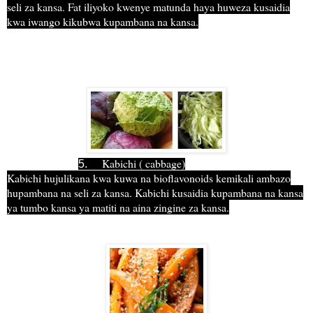
seli za kansa. Fat iliyoko kwenye matunda haya huweza kusaidia
kwa iwango kikubwa kupambana na kansa.
Kabichi ( cabbage)
5.
Kabichi hujulikana kwa kuwa na bioflavonoids kemikali ambazo
hupambana na seli za kansa. Kabichi kusaidia kupambana na kansa
ya tumbo kansa ya matiti na aina zingine za kansa.