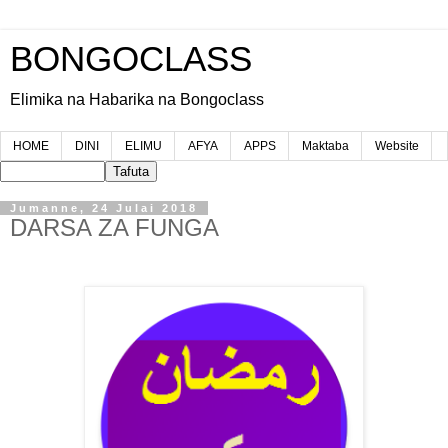
BONGOCLASS
Elimika na Habarika na Bongoclass
HOME
DINI
ELIMU
AFYA
APPS
Maktaba
Website
Jumanne, 24 Julai 2018
DARSA ZA FUNGA