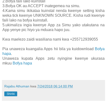
2.Bofya faili lako kuinstall
3.Bofya OK au ACCEPT inategemea na simu.
4.Kama simu ikikataa kuinstal nenda kwenye setting kisha
weka tick kwenye UNKNOWN SOURCE. Kisha rudi kwenye
faili lako na bofya kuinstall.
5.ukimaliza ingia kwenye App za Simu yako utakutana na
App yenye pic hiyo ya mduara hapo juu.
Kwa maelezo zaidi wasiliana nami kwa +255712939055
Pia unaweza kuangalia Apps hii bila ya kuidownload
Bofya
hapa
.
Unaweza kupata Apps zetu nyingine kwenye ukurasa
mkuu
Bofya hapa
Rajabu Athuman
kwa
7/24/2018 06:14:00 PM
Shiriki