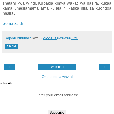
shetani kwa wingi. Kubakia kimya wakati wa hasira, kukaa
kama umesiamama ama kulala ni katika njia za kuondoa
hasira.
Soma zaidi
Rajabu Athuman
kwa
5/26/2019 03:03:00 PM
Shiriki
‹
›
Nyumbani
Ona toleo la wavuti
subscribe
Enter your email address: