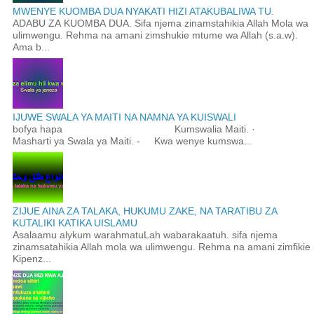
MWENYE KUOMBA DUA NYAKATI HIZI ATAKUBALIWA TU.
ADABU ZA KUOMBA DUA. Sifa njema zinamstahikia Allah Mola wa
ulimwengu. Rehma na amani zimshukie mtume wa Allah (s.a.w).
Ama b...
IJUWE SWALA YA MAITI NA NAMNA YA KUISWALI
bofya hapa Kumswalia Maiti. ·
Masharti ya Swala ya Maiti. - Kwa wenye kumswa...
ZIJUE AINA ZA TALAKA, HUKUMU ZAKE, NA TARATIBU ZA
KUTALIKI KATIKA UISLAMU
Asalaamu alykum warahmatuLah wabarakaatuh. sifa njema
zinamsatahikia Allah mola wa ulimwengu. Rehma na amani zimfikie
Kipenz...