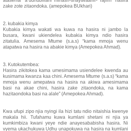
atasema “a’udhubillahi minash-shaytwaanir- rajiim” hasira
zake zote zitaondoka. (amepokea BUkhari)
2.
kubakia kimya
Kubakia kimya wakati wa kuwa na hasira ni jambo la
busara, kwani ukiendelea kubakia kimya ndio hasira
zitatulia. Amesema Mtume (s.a.s) “kama mmoja wenu
atapatwa na hasira na abakie kimya (Amepokea Ahmad).
3.
Kutokutembea:
Hasira zikitokea kama umesimama usiendelee kwenda au
kusimama kwanza kaa chini. Amesema Mtume (s.a.s) “kama
mmoja wenu amepatwa na hasira na akiwa amesimama
basi na akae chini, hasira zake zitaondoka, na kama
hazitaondoka basi na alale” (Amepokea Ahmad).
Kwa ufupi zipo njia nyingi ila hizi tatu ndio nitaishia kwenye
makala hii. Tufahamu kuwa kumlani shetani ni njia ya
kumkimbiza kwani yeye ndie anayesababisha hasira. Ni
vyema ukachukuwa Udhu unapokuwa na hasira na kumlani