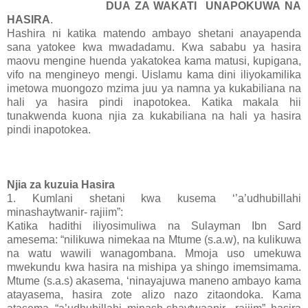
DUA ZA WAKATI UNAPOKUWA NA
HASIRA
.
Hashira ni katika matendo ambayo shetani anayapenda
sana yatokee kwa mwadadamu. Kwa sababu ya hasira
maovu mengine huenda yakatokea kama matusi, kupigana,
vifo na mengineyo mengi. Uislamu kama dini iliyokamilika
imetowa muongozo mzima juu ya namna ya kukabiliana na
hali ya hasira pindi inapotokea. Katika makala hii
tunakwenda kuona njia za kukabiliana na hali ya hasira
pindi inapotokea.
Njia za kuzuia Hasira
1.
Kumlani shetani kwa kusema ‘’a’udhubillahi
minashaytwanir- rajiim”:
Katika hadithi iliyosimuliwa na Sulayman Ibn Sard
amesema: “nilikuwa nimekaa na Mtume (s.a.w), na kulikuwa
na watu wawili wanagombana. Mmoja uso umekuwa
mwekundu kwa hasira na mishipa ya shingo imemsimama.
Mtume (s.a.s) akasema, ‘ninayajuwa maneno ambayo kama
atayasema, hasira zote alizo nazo zitaondoka. Kama