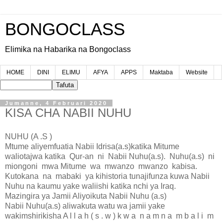
BONGOCLASS
Elimika na Habarika na Bongoclass
HOME
DINI
ELIMU
AFYA
APPS
Maktaba
Website
Jumanne, 4 Februari 2020
KISA CHA NABII NUHU
NUHU (A .S )
Mtume aliyemfuatia Nabii Idrisa(a.s)katika Mitume
waliotajwa katika Qur-an ni Nabii Nuhu(a.s). Nuhu(a.s) ni
miongoni mwa Mitume wa mwanzo mwanzo kabisa.
Kutokana na mabaki ya kihistoria tunajifunza kuwa Nabii
Nuhu na kaumu yake waliishi katika nchi ya Iraq.
Mazingira ya Jamii Aliyoikuta Nabii Nuhu (a.s)
Nabii Nuhu(a.s) aliwakuta watu wa jamii yake
wakimshirikisha A l l a h ( s . w ) k w a n a m n a m b a l i m