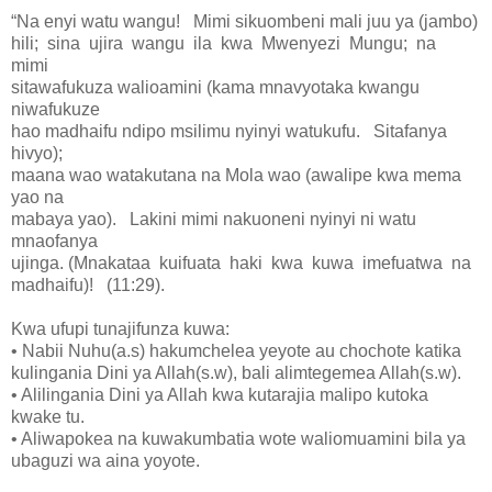
“Na enyi watu wangu! Mimi sikuombeni mali juu ya (jambo)
hili; sina ujira wangu ila kwa Mwenyezi Mungu; na
mimi
sitawafukuza walioamini (kama mnavyotaka kwangu
niwafukuze
hao madhaifu ndipo msilimu nyinyi watukufu. Sitafanya
hivyo);
maana wao watakutana na Mola wao (awalipe kwa mema
yao na
mabaya yao). Lakini mimi nakuoneni nyinyi ni watu
mnaofanya
ujinga. (Mnakataa kuifuata haki kwa kuwa imefuatwa na
madhaifu)! (11:29).
Kwa ufupi tunajifunza kuwa:
• Nabii Nuhu(a.s) hakumchelea yeyote au chochote katika
kulingania Dini ya Allah(s.w), bali alimtegemea Allah(s.w).
• Alilingania Dini ya Allah kwa kutarajia malipo kutoka
kwake tu.
• Aliwapokea na kuwakumbatia wote waliomuamini bila ya
ubaguzi wa aina yoyote.