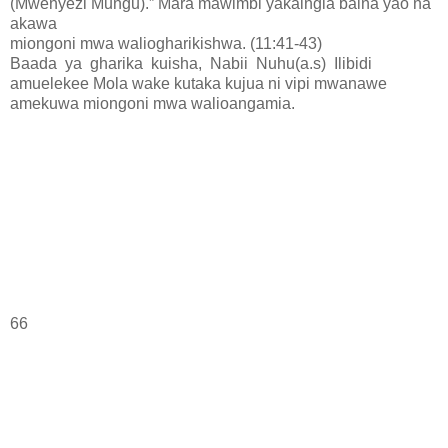
(Mwenyezi Mungu).” Mara mawimbi yakaingia baina yao na
akawa
miongoni mwa waliogharikishwa. (11:41-43)
Baada ya gharika kuisha, Nabii Nuhu(a.s) Ilibidi
amuelekee Mola wake kutaka kujua ni vipi mwanawe
amekuwa miongoni mwa walioangamia.
66