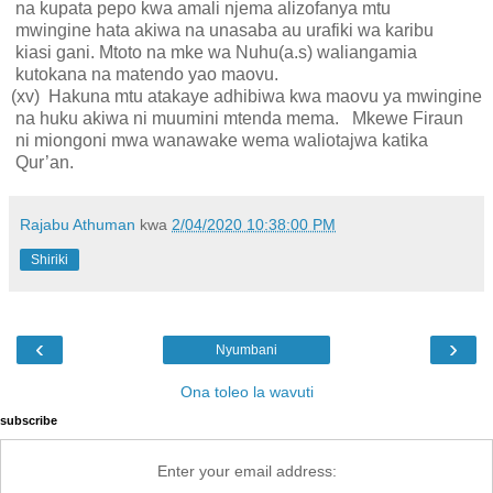
na kupata pepo kwa amali njema alizofanya mtu
mwingine hata akiwa na unasaba au urafiki wa karibu
kiasi gani. Mtoto na mke wa Nuhu(a.s) waliangamia
kutokana na matendo yao maovu.
(xv) Hakuna mtu atakaye adhibiwa kwa maovu ya mwingine
na huku akiwa ni muumini mtenda mema. Mkewe Firaun
ni miongoni mwa wanawake wema waliotajwa katika
Qur’an.
Rajabu Athuman
kwa
2/04/2020 10:38:00 PM
Shiriki
‹
›
Nyumbani
Ona toleo la wavuti
subscribe
Enter your email address: