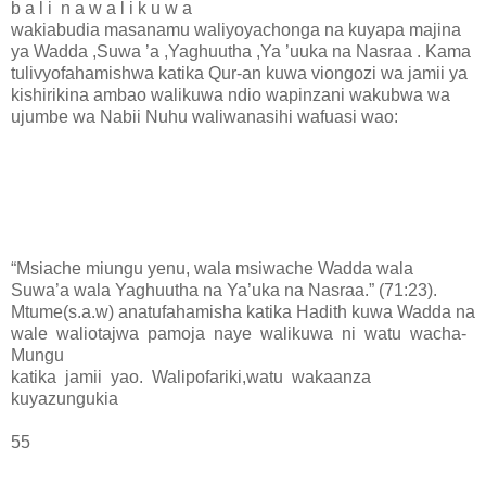
b a l i n a w a l i k u w a
wakiabudia masanamu waliyoyachonga na kuyapa majina
ya Wadda ,Suwa ’a ,Yaghuutha ,Ya ’uuka na Nasraa . Kama
tulivyofahamishwa katika Qur-an kuwa viongozi wa jamii ya
kishirikina ambao walikuwa ndio wapinzani wakubwa wa
ujumbe wa Nabii Nuhu waliwanasihi wafuasi wao:
“Msiache miungu yenu, wala msiwache Wadda wala
Suwa’a wala Yaghuutha na Ya’uka na Nasraa.” (71:23).
Mtume(s.a.w) anatufahamisha katika Hadith kuwa Wadda na
wale waliotajwa pamoja naye walikuwa ni watu wacha-
Mungu
katika jamii yao. Walipofariki,watu wakaanza
kuyazungukia
55