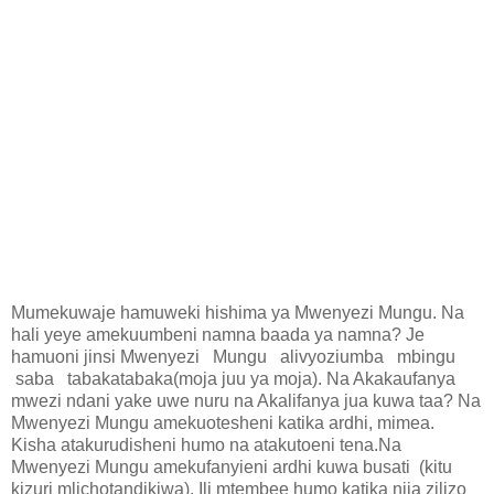
Mumekuwaje hamuweki hishima ya Mwenyezi Mungu. Na
hali yeye amekuumbeni namna baada ya namna? Je
hamuoni jinsi Mwenyezi Mungu alivyoziumba mbingu
saba tabakatabaka(moja juu ya moja). Na Akakaufanya
mwezi ndani yake uwe nuru na Akalifanya jua kuwa taa? Na
Mwenyezi Mungu amekuotesheni katika ardhi, mimea.
Kisha atakurudisheni humo na atakutoeni tena.Na
Mwenyezi Mungu amekufanyieni ardhi kuwa busati (kitu
kizuri mlichotandikiwa). Ili mtembee humo katika njia zilizo