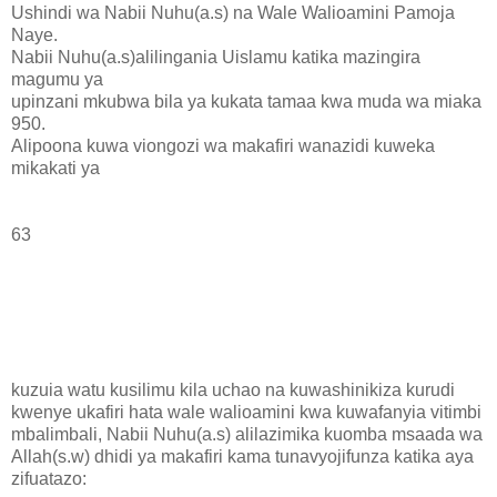
Ushindi wa Nabii Nuhu(a.s) na Wale Walioamini Pamoja
Naye.
Nabii Nuhu(a.s)alilingania Uislamu katika mazingira
magumu ya
upinzani mkubwa bila ya kukata tamaa kwa muda wa miaka
950.
Alipoona kuwa viongozi wa makafiri wanazidi kuweka
mikakati ya
63
kuzuia watu kusilimu kila uchao na kuwashinikiza kurudi
kwenye ukafiri hata wale walioamini kwa kuwafanyia vitimbi
mbalimbali, Nabii Nuhu(a.s) alilazimika kuomba msaada wa
Allah(s.w) dhidi ya makafiri kama tunavyojifunza katika aya
zifuatazo: