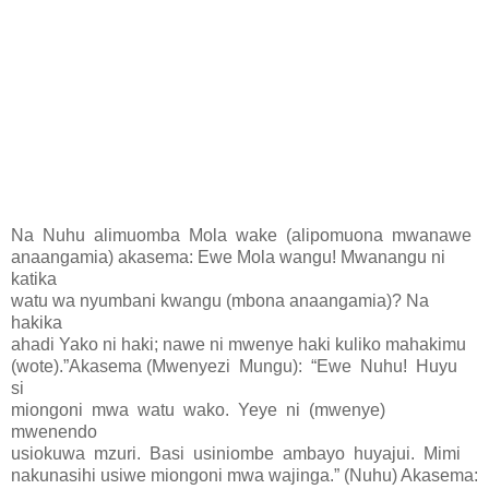
Na Nuhu alimuomba Mola wake
(alipomuona mwanawe
anaangamia) akasema: Ewe Mola wangu! Mwanangu ni
katika
watu wa nyumbani kwangu (mbona anaangamia)? Na
hakika
ahadi Yako ni haki; nawe ni mwenye haki kuliko mahakimu
(wote).”Akasema (Mwenyezi Mungu): “Ewe Nuhu! Huyu
si
miongoni mwa watu wako. Yeye ni
(mwenye)
mwenendo
usiokuwa mzuri. Basi usiniombe ambayo huyajui. Mimi
nakunasihi usiwe miongoni mwa wajinga.” (Nuhu) Akasema: