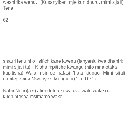
washirika wenu. (Kusanyikeni mje kunidhuru, mimi sijali).
Tena
62
shauri lenu hilo lisifichikane kwenu (fanyeniu kwa dhahiri;
mimi sijali tu). Kisha mpitishe kwangu (hilo mnalotaka
kupitisha). Wala msinipe nafasi (hata kidogo. Mimi sijali,
namtegemea Mwenyezi Mungu tu).” (10:71)
Nabii Nuhu(a.s) aliendelea kuwausia watu wake na
kudhihirisha msimamo wake.