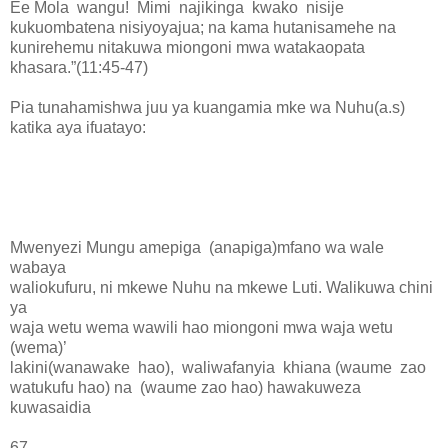
Ee Mola wangu! Mimi najikinga kwako nisije
kukuombatena nisiyoyajua; na kama hutanisamehe na
kunirehemu nitakuwa miongoni mwa watakaopata
khasara.”(11:45-47)
Pia tunahamishwa juu ya kuangamia mke wa Nuhu(a.s)
katika aya ifuatayo:
Mwenyezi Mungu amepiga (anapiga)mfano wa wale
wabaya
waliokufuru, ni mkewe Nuhu na mkewe Luti. Walikuwa chini
ya
waja wetu wema wawili hao miongoni mwa waja wetu
(wema)’
lakini(wanawake hao), waliwafanyia khiana (waume zao
watukufu hao) na (waume zao hao) hawakuweza
kuwasaidia
67