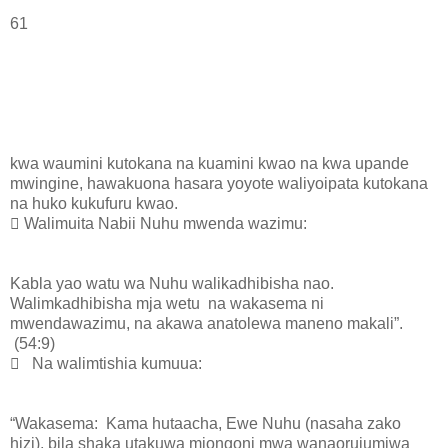
61
kwa waumini kutokana na kuamini kwao na kwa upande
mwingine, hawakuona hasara yoyote waliyoipata kutokana
na huko kukufuru kwao.
 Walimuita Nabii Nuhu mwenda wazimu:
Kabla yao watu wa Nuhu walikadhibisha nao.
Walimkadhibisha mja wetu na wakasema ni
mwendawazimu, na akawa anatolewa maneno makali”.
(54:9)
 Na walimtishia kumuua:
“Wakasema: Kama hutaacha, Ewe Nuhu (nasaha zako
hizi), bila shaka utakuwa miongoni mwa wanaorujumiwa