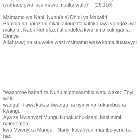
(wanaopigwa kwa mawe mpaka wafe)”. (26:116)
Msimamo wa Nabii Nuhu(a.s) Dhidi ya Makafiri
Pamoja na upinzani mkali alioupata kutoka kwa viongozi wa
makafiri, Nabii Nuhu(a.s) aliendelea kwa hima kulingania
Dini ya
Allah(s.w) na kuuweka wazi msimamo wake kama ifuatavyo:
“Wasomee habari za Nuhu alipowaambia watu wake: Enyi
watu
wangu! Ikiwa kukaa kwangu na nyinyi na kukumbusha
kwangu
Aya za Mwenyezi Mungu kunakuchukizeni, basi mimi
nategemea
kwa Mwenyezi Mungu. Nanyi kusanyeni mambo yenu na
hao