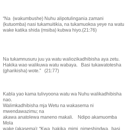
“Na (wakumbushe) Nuhu alipotulingania zamani
(kutuomba) nasi tukamuitikia, na tukamuokoa yeye na watu
wake katika shida (msiba) kubwa hiyo.(21:76)
Na tukamnusuru juu ya watu waliozikadhibisha aya zetu.
Hakika wao walikuwa watu wabaya. Basi tukawatotesha
(gharikisha) wote.” (21:77)
Kabla yao kama tulivyoona watu wa Nuhu walikadhibisha
nao.
Walimkadhibisha mja Wetu na wakasema ni
mwendawazimu; na
akawa anatolewa maneno makali. Ndipo akamuomba
Mola
wake (akasema): “Kwa hakika mimi nimeshindwa, basi