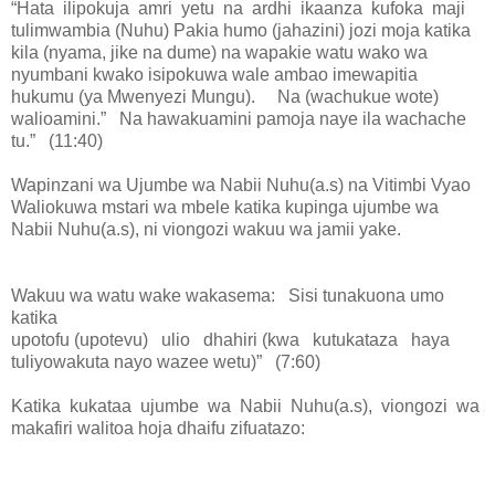
“Hata ilipokuja amri yetu na ardhi ikaanza kufoka maji
tulimwambia (Nuhu) Pakia humo (jahazini) jozi moja katika
kila (nyama, jike na dume) na wapakie watu wako wa
nyumbani kwako isipokuwa wale ambao imewapitia
hukumu (ya Mwenyezi Mungu). Na (wachukue wote)
walioamini.” Na hawakuamini pamoja naye ila wachache
tu.” (11:40)
Wapinzani wa Ujumbe wa Nabii Nuhu(a.s) na Vitimbi Vyao
Waliokuwa mstari wa mbele katika kupinga ujumbe wa
Nabii Nuhu(a.s), ni viongozi wakuu wa jamii yake.
Wakuu wa watu wake wakasema: Sisi tunakuona umo
katika
upotofu (upotevu) ulio dhahiri (kwa kutukataza haya
tuliyowakuta nayo wazee wetu)” (7:60)
Katika kukataa ujumbe wa Nabii Nuhu(a.s), viongozi wa
makafiri walitoa hoja dhaifu zifuatazo: