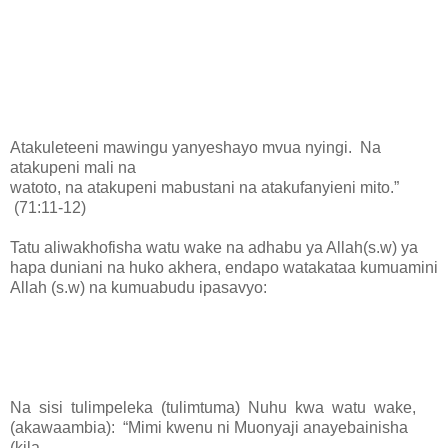
Atakuleteeni mawingu yanyeshayo mvua nyingi. Na
atakupeni mali na
watoto, na atakupeni mabustani na atakufanyieni mito.”
(71:11-12)
Tatu aliwakhofisha watu wake na adhabu ya Allah(s.w) ya
hapa duniani na huko akhera, endapo watakataa kumuamini
Allah (s.w) na kumuabudu ipasavyo:
Na sisi tulimpeleka
(tulimtuma) Nuhu kwa watu wake,
(akawaambia):
“Mimi kwenu ni Muonyaji anayebainisha
(kila