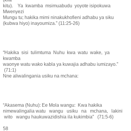
kitu). Ya kwamba msimuabudu yoyote isipokuwa
Mwenyezi
Mungu tu; hakika mimi ninakukhofieni adhabu ya siku
(kubwa hiyo) inayoumiza.” (11:25-26)
“Hakika sisi tulimtuma Nuhu kwa watu wake, ya
kwamba
waonye watu wako kabla ya kuwajia adhabu iumizayo.”
(71:1)
Nne aliwalingania usiku na mchana:
“Akasema (Nuhu): Ee Mola wangu: Kwa hakika
nimewalingalia watu wangu usiku na mchana, lakini
wito wangu haukuwazidishia ila kukimbia” (71:5-6)
58