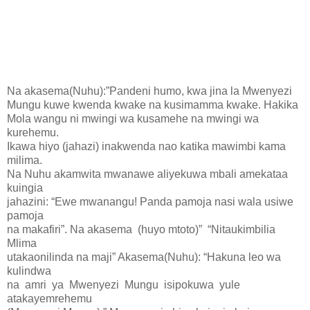
Na akasema(Nuhu):”Pandeni humo, kwa jina la Mwenyezi
Mungu kuwe kwenda kwake na kusimamma kwake. Hakika
Mola wangu ni mwingi wa kusamehe na mwingi wa
kurehemu.
Ikawa hiyo (jahazi) inakwenda nao katika mawimbi kama
milima.
Na Nuhu akamwita mwanawe aliyekuwa mbali amekataa
kuingia
jahazini: “Ewe mwanangu! Panda pamoja nasi wala usiwe
pamoja
na makafiri”. Na akasema (huyo mtoto)” “Nitaukimbilia
Mlima
utakaonilinda na maji” Akasema(Nuhu): “Hakuna leo wa
kulindwa
na amri ya Mwenyezi Mungu isipokuwa yule
atakayemrehemu