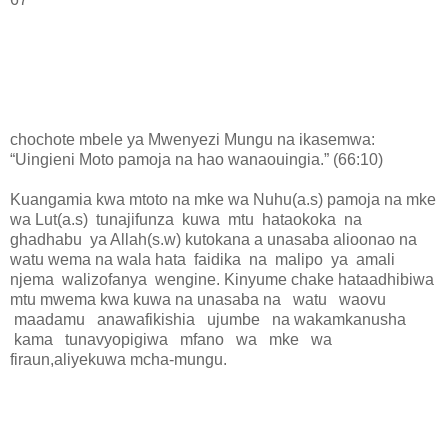
chochote mbele ya Mwenyezi Mungu na ikasemwa:
“Uingieni Moto pamoja na hao wanaouingia.” (66:10)
Kuangamia kwa mtoto na mke wa Nuhu(a.s) pamoja na mke
wa Lut(a.s) tunajifunza kuwa mtu hataokoka na
ghadhabu ya Allah(s.w) kutokana a unasaba alioonao na
watu wema na wala hata faidika na malipo ya amali
njema walizofanya wengine. Kinyume chake hataadhibiwa
mtu mwema kwa kuwa na unasaba na watu waovu
maadamu anawafikishia ujumbe na wakamkanusha
kama tunavyopigiwa mfano wa mke wa
firaun,aliyekuwa mcha-mungu.