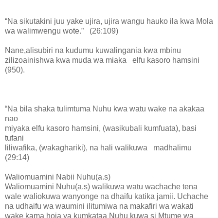
“Na sikutakini juu yake ujira, ujira wangu hauko ila kwa Mola
wa walimwengu wote.” (26:109)
Nane,alisubiri na kudumu kuwalingania kwa mbinu
zilizoainishwa kwa muda wa miaka elfu kasoro hamsini
(950).
“Na bila shaka tulimtuma Nuhu kwa watu wake na akakaa
nao
miyaka elfu kasoro hamsini, (wasikubali kumfuata), basi
tufani
liliwafika, (wakaghariki), na hali walikuwa madhalimu
(29:14)
Waliomuamini Nabii Nuhu(a.s)
Waliomuamini Nuhu(a.s) walikuwa watu wachache tena
wale waliokuwa wanyonge na dhaifu katika jamii. Uchache
na udhaifu wa waumini ilitumiwa na makafiri wa wakati
wake kama hoja ya kumkataa Nuhu kuwa si Mtume wa