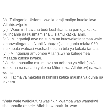
(v) Tulinganie Uislamu kwa kutaraji malipo kutoka kwa
Allah(s.w)pekee.
(vi) Waumini hawana budi kushikamana pamoja katika
kulingania na kusimamisha Uislamu katika jamii.
(vii) Mlinganiaji awe na subira na kutowakatia tamaa wale
anaowalingania - Nabii Nuhu(a.s) alilingania miaka 950
na kupata wafuasi wachache sana bila ya kukata tamaa.
(viii) Mlinganiaji amuombe Allah(s.w) na kutegemea
msaada kutoka kwake.
(ix) Hatanusurika mtu muovu na adhabu ya Allah(s.w)
kutokana na nasaba yake na Mitume wa Allah(s.w) na watu
wema.
(x) Hatima ya makafiri ni kuhiliki katika maisha ya dunia na
akhera.
“Wala wale waliokufuru wasifikiri kwamba wao wamekwi
shatangulia (mbele, Allah hawapati), la, wao