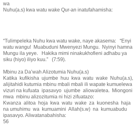
wa
Nuhu(a.s) kwa watu wake Qur-an inatufahamisha:
“Tulimpeleka Nuhu kwa watu wake, naye akasema: “Enyi
watu wangu! Muabuduni Mwenyezi Mungu. Nyinyi hamna
Mungu ila yeye. Hakika mimi ninakukhofieni adhabu ya
siku (hiyo) iliyo kuu.” (7:59).
Mbinu za Da’wah Alizotumia Nuhu(a.s)
Katika kufikisha ujumbe huu kwa watu wake Nuhu(a.s),
alijitahidi kutumia mbinu mbali mbali ili wapate kumuelewa
vizuri na kufuata ipasavyo ujumbe aliowaletea. Miongoni
mwa mbinu alizozitumia ni hizi zifuatazo:
Kwanza alitoa hoja kwa watu wake za kuonesha haja
na umuhimu wa kumuamini Allah(s.w) na kumuabudu
ipasavyo. Aliwatanabahisha:
56