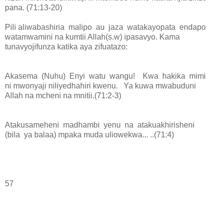
pana. (71:13-20)
Pili aliwabashiria malipo au jaza watakayopata endapo
watamwamini na kumtii Allah(s.w) ipasavyo. Kama
tunavyojifunza katika aya zifuatazo:
Akasema (Nuhu) Enyi watu wangu! Kwa hakika mimi
ni mwonyaji niliyedhahiri kwenu. Ya kuwa mwabuduni
Allah na mcheni na mnitii.(71:2-3)
Atakusameheni madhambi yenu na atakuakhirisheni
(bila ya balaa) mpaka muda uliowekwa... ..(71:4)
57