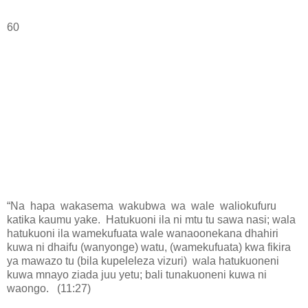
60
“Na hapa wakasema wakubwa wa wale waliokufuru
katika kaumu yake. Hatukuoni ila ni mtu tu sawa nasi; wala
hatukuoni ila wamekufuata wale wanaoonekana dhahiri
kuwa ni dhaifu (wanyonge) watu, (wamekufuata) kwa fikira
ya mawazo tu (bila kupeleleza vizuri) wala hatukuoneni
kuwa mnayo ziada juu yetu; bali tunakuoneni kuwa ni
waongo. (11:27)