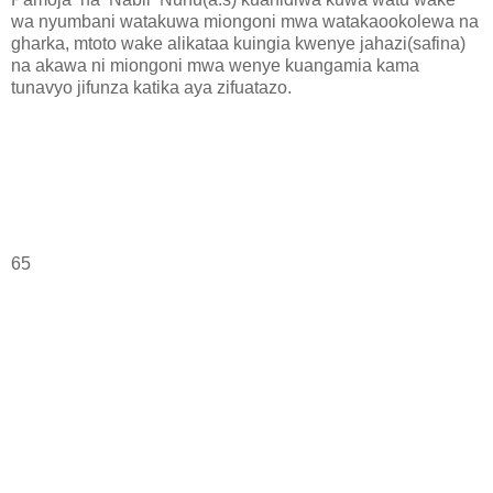
wa nyumbani watakuwa miongoni mwa watakaookolewa na
gharka, mtoto wake alikataa kuingia kwenye jahazi(safina)
na akawa ni miongoni mwa wenye kuangamia kama
tunavyo jifunza katika aya zifuatazo.
65