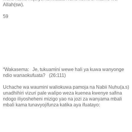
Allah(sw).
59
“Wakasema: Je, tukuamini wewe hali ya kuwa wanyonge
ndio wanaokufuata? (26:111)
Uchache wa waumini waliokuwa pamoja na Nabii Nuhu(a.s)
unadhihiri vizuri pale walipo weza kuenea kwenye safina
ndogo iliyosheheni mizigo yao na jozi za wanyama mbali
mbali kama tunavyojifunza katika aya ifuatayo: