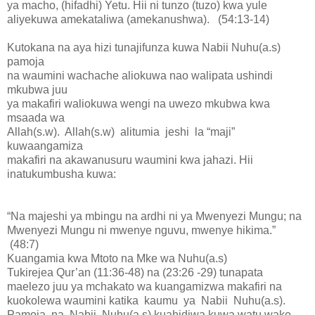
ya macho, (hifadhi) Yetu. Hii ni tunzo (tuzo) kwa yule
aliyekuwa amekataliwa (amekanushwa). (54:13-14)
Kutokana na aya hizi tunajifunza kuwa Nabii Nuhu(a.s)
pamoja
na waumini wachache aliokuwa nao walipata ushindi
mkubwa juu
ya makafiri waliokuwa wengi na uwezo mkubwa kwa
msaada wa
Allah(s.w). Allah(s.w) alitumia jeshi la “maji”
kuwaangamiza
makafiri na akawanusuru waumini kwa jahazi. Hii
inatukumbusha kuwa:
“Na majeshi ya mbingu na ardhi ni ya Mwenyezi Mungu; na
Mwenyezi Mungu ni mwenye nguvu, mwenye hikima.”
(48:7)
Kuangamia kwa Mtoto na Mke wa Nuhu(a.s)
Tukirejea Qur’an (11:36-48) na (23:26 -29) tunapata
maelezo juu ya mchakato wa kuangamizwa makafiri na
kuokolewa waumini katika kaumu ya Nabii Nuhu(a.s).
Pamoja na Nabii Nuhu(a.s) kuahidiwa kuwa watu wake