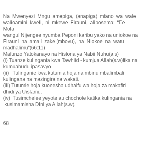
Na Mwenyezi Mngu amepiga,
(anapiga) mfano wa wale
walioamini kweli, ni mkewe Firauni, aliposema;
“Ee
Mola
wangu! Nijengee nyumba Peponi karibu yako na uniokoe na
Firauni na amali zake (mbovu), na Niokoe na watu
madhalimu”(66:11)
Mafunzo Yatokanayo na Historia ya Nabii Nuhu(a.s)
(i)
Tuanze kulingania kwa Tawhiid - kumjua Allah(s.w)fika na
kumuabudu ipasavyo.
(ii) Tulinganie kwa kutumia hoja na mbinu mbalimbali
kulingana na mazingira na wakati.
(iii)
Tutumie hoja kuonesha udhaifu wa hoja za makafiri
dhidi ya Uislamu.
(iv) Tusimchelee yeyote au chochote katika kulingania na
kusimamisha Dini ya Allah(s.w).
68