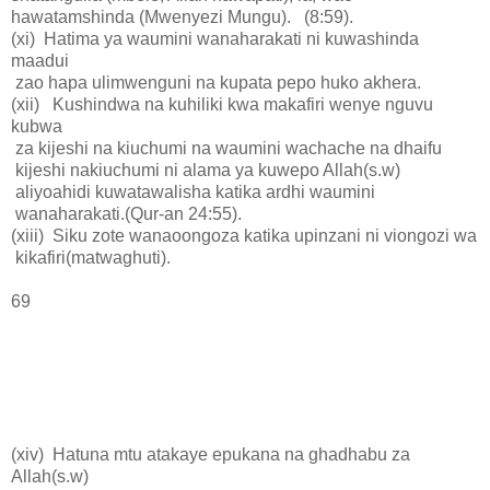
hawatamshinda (Mwenyezi Mungu). (8:59).
(xi) Hatima ya waumini wanaharakati ni kuwashinda
maadui
zao hapa ulimwenguni na kupata pepo huko akhera.
(xii) Kushindwa na kuhiliki kwa makafiri wenye nguvu
kubwa
za kijeshi na kiuchumi na waumini wachache na dhaifu
kijeshi nakiuchumi ni alama ya kuwepo Allah(s.w)
aliyoahidi kuwatawalisha katika ardhi waumini
wanaharakati.(Qur-an 24:55).
(xiii) Siku zote wanaoongoza katika upinzani ni viongozi wa
kikafiri(matwaghuti).
69
(xiv) Hatuna mtu atakaye epukana na ghadhabu za
Allah(s.w)