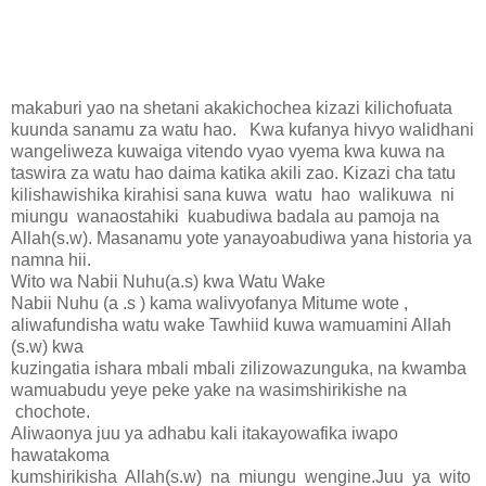
makaburi yao na shetani akakichochea kizazi kilichofuata
kuunda sanamu za watu hao. Kwa kufanya hivyo walidhani
wangeliweza kuwaiga vitendo vyao vyema kwa kuwa na
taswira za watu hao daima katika akili zao. Kizazi cha tatu
kilishawishika kirahisi sana kuwa watu hao walikuwa ni
miungu wanaostahiki kuabudiwa badala au pamoja na
Allah(s.w). Masanamu yote yanayoabudiwa yana historia ya
namna hii.
Wito wa Nabii Nuhu(a.s) kwa Watu Wake
Nabii Nuhu (a .s ) kama walivyofanya Mitume wote ,
aliwafundisha watu wake Tawhiid kuwa wamuamini Allah
(s.w) kwa
kuzingatia ishara mbali mbali zilizowazunguka, na kwamba
wamuabudu yeye peke yake na wasimshirikishe na
chochote.
Aliwaonya juu ya adhabu kali itakayowafika iwapo
hawatakoma
kumshirikisha Allah(s.w) na miungu wengine.Juu ya wito