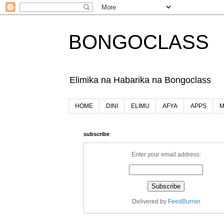
BONGOCLASS
Elimika na Habarika na Bongoclass
HOME
DINI
ELIMU
AFYA
APPS
M
subscribe
Enter your email address:
Delivered by
FeedBurner