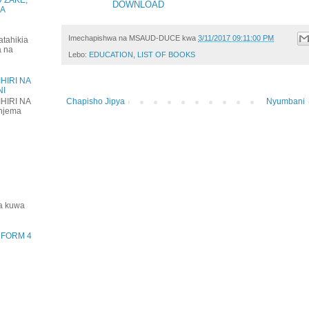
DOWNLOAD
KA
Imechapishwa na
MSAUD-DUCE
kwa
3/11/2017 09:11:00 PM
atahikia
a na
Lebo:
EDUCATION
,
LIST OF BOOKS
HIRI NA
NI
HIRI NA
Chapisho Jipya
Nyumbani
njema
ha kuwa
) FORM 4