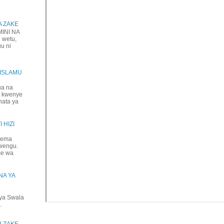
A ZAKE
NI NA
 wetu,
uu ni
IISLAMU
ua na
a kwenye
hata ya
 HIZI
jema
mwengu.
me wa
NA YA
ya Swala
.
U ZAKE,