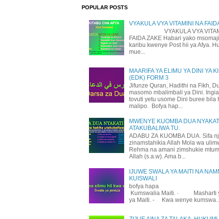
POPULAR POSTS
VYAKULA VYA VITAMINI NA FAID
VYAKULA VYA VITAMI
FAIDA ZAKE Habari yako msomaji
karibu kwenye Post hii ya Afya. H
mue...
MAARIFA YA ELIMU YA DINI YA K
(EDK) FORM 3
Jifunze Quran, Hadithi na Fikh, D
masomo mbalimbali ya Dini. Ingi
tovuti yetu usome Dini buree bila 
malipo. Bofya hap...
MWENYE KUOMBA DUA NYAKATI
ATAKUBALIWA TU.
ADABU ZA KUOMBA DUA. Sifa n
zinamstahikia Allah Mola wa uli
Rehma na amani zimshukie mtu
Allah (s.a.w). Ama b...
IJUWE SWALA YA MAITI NA NAM
KUISWALI
bofya hapa
Kumswalia Maiti. · Masharti 
ya Maiti. - Kwa wenye kumswa..
ZIJUE AINA ZA TALAKA, HUKUM