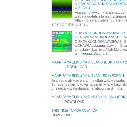
NA TARATIBU ZA KUTALIKI KATI
UISLAMU
Asalaamu alykum warahmatuLah
wabarakaatuh. sifa njema zinams
Allah mola wa ulimwengu. Rehm
amani zimfikie Kipenz...
DUA ZA KUONDOA WASIWASI, SI
UCHAWI NA VITIMBI VYA SHETA
DUA ZA KUONDOA WASIWASI, SI
UCHAWI Asalaamu 'alaykum Sifa
zinastahiki kusifiwa Allah Mola wa
ulimwengu. Salana S...
MAARIFA YA ELIMU YA UISLAMU (EDK) FORM 2
DOWNLOAD
MAARIFA YA ELIMU YA UISLAM (EDK) FORM 1
Asalaamu alykum warahmatullah wabarakaatu.
Tunapenda kuchukuwa nafasi hii kwa kukujulis
unaweza kupata darasa na vitabu vya dini uki...
MAARIFA YA ELIMU YA DINI YA KIISLAMU (EDK
DOWNLOAD
THIS TIME TOMORROW PDF
DOWNLOAD