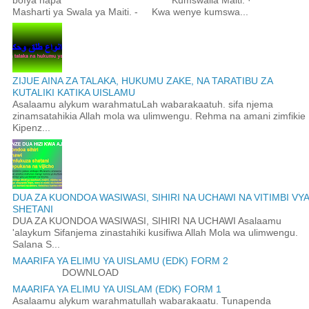
bofya hapa Kumswalia Maiti. ·
Masharti ya Swala ya Maiti. - Kwa wenye kumswa...
ZIJUE AINA ZA TALAKA, HUKUMU ZAKE, NA TARATIBU ZA
KUTALIKI KATIKA UISLAMU
Asalaamu alykum warahmatuLah wabarakaatuh. sifa njema
zinamsatahikia Allah mola wa ulimwengu. Rehma na amani zimfikie
Kipenz...
DUA ZA KUONDOA WASIWASI, SIHIRI NA UCHAWI NA VITIMBI VYA
SHETANI
DUA ZA KUONDOA WASIWASI, SIHIRI NA UCHAWI Asalaamu
'alaykum Sifanjema zinastahiki kusifiwa Allah Mola wa ulimwengu.
Salana S...
MAARIFA YA ELIMU YA UISLAMU (EDK) FORM 2
DOWNLOAD
MAARIFA YA ELIMU YA UISLAM (EDK) FORM 1
Asalaamu alykum warahmatullah wabarakaatu. Tunapenda