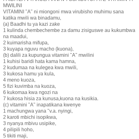
MWILINI
VITAMINI "A" ni miongoni mwa virubisho muhimu sana
katika mwili wa binadamu,
(a) Baadhi tu ya kazi zake
1 kulinda chembechembe za damu zisiguswe au kukumbwa
na maadui,
2 kuimarisha mifupa,
3 kuyapa nguvu macho (kuona),
(b) dalili za kupungua vitamini "A" mwilini
1 kuhisi baridi hata kama hamna,
2 kudumaa na kulegea kwa mwili,
3 kukosa hamu ya kula,
4 meno kuoza,
5 fizi kuvimba na kuoza,
6 kukomaa kwa ngozi na
7 kukosa hisia za kunusa,kuona na kusikia.
(c) vitamini "A" inapatikana kwenye
1 machungwa yana "v.a. nyingi,
2 karoti mbichi isopikwa,
3 nyanya mbivu usipike,
4 pilipili hoho,
5 tikiti maji,