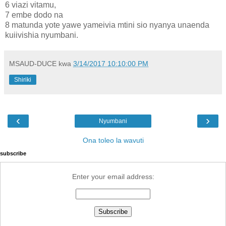
6 viazi vitamu,
7 embe dodo na
8 matunda yote yawe yameivia mtini sio nyanya unaenda
kuiivishia nyumbani.
MSAUD-DUCE
kwa
3/14/2017 10:10:00 PM
Shiriki
‹
›
Nyumbani
Ona toleo la wavuti
subscribe
Enter your email address: