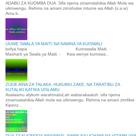
ADABU ZA KUOMBA DUA. Sifa njema zinamstahikia Allah Mola wa
ulimwengu. Rehma na amani zimshukie mtume wa Allah (s.a.w).
Ama b...
IJUWE SWALA YA MAITI NA NAMNA YA KUISWALI
bofya hapa Kumswalia Maiti. ·
Masharti ya Swala ya Maiti. - Kwa wenye kumswa...
ZIJUE AINA ZA TALAKA, HUKUMU ZAKE, NA TARATIBU ZA
KUTALIKI KATIKA UISLAMU
Asalaamu alykum warahmatuLah wabarakaatuh. sifa njema
zinamsatahikia Allah mola wa ulimwengu. Rehma na amani zimfikie
Kipenz...
DUA ZA KUONDOA WASIWASI, SIHIRI NA UCHAWI NA VITIMBI VYA