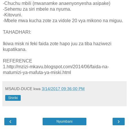
-Chuchu mbili (mwanamke anaenyonyesha asipake)
-Sehemu za siri mbele na nyuma.
-Kitovuni.
-Mbele mwa kucha zote za vidole 20 vya mikono na miguu.
TAHADHARI:
Ikiwa misk ni feki faida zote hapo juu za tiba haziwezi
kupatikana.
REFERENCE
1.http://mzizi-mkavu.blogspot.com/2014/06/faida-na-
matumizi-ya-mafuta-ya-miski.html
MSAUD-DUCE
kwa
3/14/2017 09:36:00 PM
Shiriki
‹
›
Nyumbani