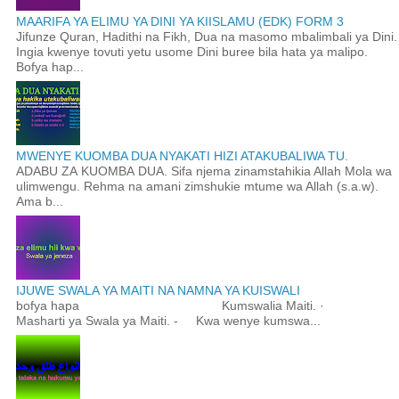
MAARIFA YA ELIMU YA DINI YA KIISLAMU (EDK) FORM 3
Jifunze Quran, Hadithi na Fikh, Dua na masomo mbalimbali ya Dini.
Ingia kwenye tovuti yetu usome Dini buree bila hata ya malipo.
Bofya hap...
MWENYE KUOMBA DUA NYAKATI HIZI ATAKUBALIWA TU.
ADABU ZA KUOMBA DUA. Sifa njema zinamstahikia Allah Mola wa
ulimwengu. Rehma na amani zimshukie mtume wa Allah (s.a.w).
Ama b...
IJUWE SWALA YA MAITI NA NAMNA YA KUISWALI
bofya hapa Kumswalia Maiti. ·
Masharti ya Swala ya Maiti. - Kwa wenye kumswa...