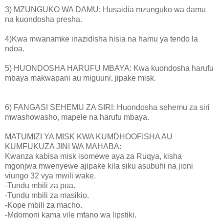
3) MZUNGUKO WA DAMU: Husaidia mzunguko wa damu
na kuondosha presha.
4)Kwa mwanamke inazidisha hisia na hamu ya tendo la
ndoa.
5) HUONDOSHA HARUFU MBAYA: Kwa kuondosha harufu
mbaya makwapani au miguuni, jipake misk.
6) FANGASI SEHEMU ZA SIRI: Huondosha sehemu za siri
mwashowasho, mapele na harufu mbaya.
MATUMIZI YA MISK KWA KUMDHOOFISHA AU
KUMFUKUZA JINI WA MAHABA:
Kwanza kabisa misk isomewe aya za Ruqya, kisha
mgonjwa mwenyewe ajipake kila siku asubuhi na jioni
viungo 32 vya mwili wake.
-Tundu mbili za pua.
-Tundu mbili za masikio.
-Kope mbili za macho.
-Mdomoni kama vile mfano wa lipstiki.