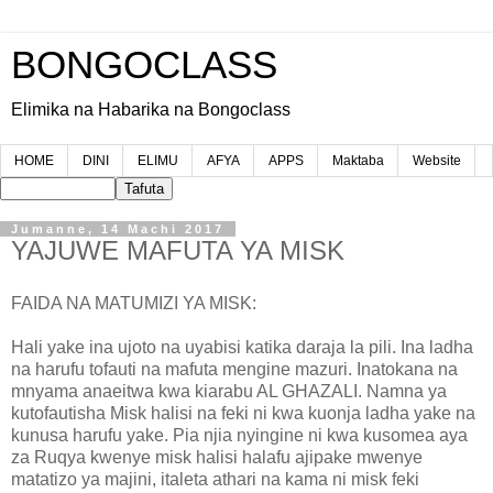
BONGOCLASS
Elimika na Habarika na Bongoclass
HOME
DINI
ELIMU
AFYA
APPS
Maktaba
Website
Jumanne, 14 Machi 2017
YAJUWE MAFUTA YA MISK
FAIDA NA MATUMIZI YA MISK:
Hali yake ina ujoto na uyabisi katika daraja la pili. Ina ladha
na harufu tofauti na mafuta mengine mazuri. Inatokana na
mnyama anaeitwa kwa kiarabu AL GHAZALI. Namna ya
kutofautisha Misk halisi na feki ni kwa kuonja ladha yake na
kunusa harufu yake. Pia njia nyingine ni kwa kusomea aya
za Ruqya kwenye misk halisi halafu ajipake mwenye
matatizo ya majini, italeta athari na kama ni misk feki