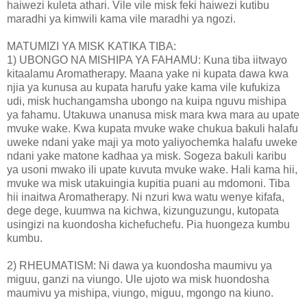
haiwezi kuleta athari. Vile vile misk feki haiwezi kutibu
maradhi ya kimwili kama vile maradhi ya ngozi.
MATUMIZI YA MISK KATIKA TIBA:
1) UBONGO NA MISHIPA YA FAHAMU: Kuna tiba iitwayo
kitaalamu Aromatherapy. Maana yake ni kupata dawa kwa
njia ya kunusa au kupata harufu yake kama vile kufukiza
udi, misk huchangamsha ubongo na kuipa nguvu mishipa
ya fahamu. Utakuwa unanusa misk mara kwa mara au upate
mvuke wake. Kwa kupata mvuke wake chukua bakuli halafu
uweke ndani yake maji ya moto yaliyochemka halafu uweke
ndani yake matone kadhaa ya misk. Sogeza bakuli karibu
ya usoni mwako ili upate kuvuta mvuke wake. Hali kama hii,
mvuke wa misk utakuingia kupitia puani au mdomoni. Tiba
hii inaitwa Aromatherapy. Ni nzuri kwa watu wenye kifafa,
dege dege, kuumwa na kichwa, kizunguzungu, kutopata
usingizi na kuondosha kichefuchefu. Pia huongeza kumbu
kumbu.
2) RHEUMATISM: Ni dawa ya kuondosha maumivu ya
miguu, ganzi na viungo. Ule ujoto wa misk huondosha
maumivu ya mishipa, viungo, miguu, mgongo na kiuno.