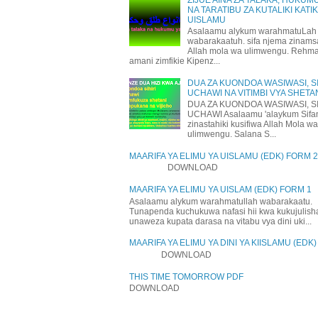
NA TARATIBU ZA KUTALIKI KATI
UISLAMU
Asalaamu alykum warahmatuLah
wabarakaatuh. sifa njema zinams
Allah mola wa ulimwengu. Rehm
amani zimfikie Kipenz...
DUA ZA KUONDOA WASIWASI, SI
UCHAWI NA VITIMBI VYA SHETA
DUA ZA KUONDOA WASIWASI, SI
UCHAWI Asalaamu 'alaykum Sifa
zinastahiki kusifiwa Allah Mola wa
ulimwengu. Salana S...
MAARIFA YA ELIMU YA UISLAMU (EDK) FORM 2
DOWNLOAD
MAARIFA YA ELIMU YA UISLAM (EDK) FORM 1
Asalaamu alykum warahmatullah wabarakaatu.
Tunapenda kuchukuwa nafasi hii kwa kukujulis
unaweza kupata darasa na vitabu vya dini uki...
MAARIFA YA ELIMU YA DINI YA KIISLAMU (EDK
DOWNLOAD
THIS TIME TOMORROW PDF
DOWNLOAD