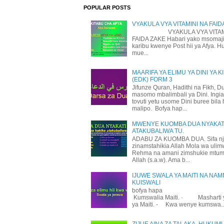
POPULAR POSTS
VYAKULA VYA VITAMINI NA FAID
VYAKULA VYA VITAMI
FAIDA ZAKE Habari yako msomaji
karibu kwenye Post hii ya Afya. H
mue...
MAARIFA YA ELIMU YA DINI YA K
(EDK) FORM 3
Jifunze Quran, Hadithi na Fikh, D
masomo mbalimbali ya Dini. Ingi
tovuti yetu usome Dini buree bila 
malipo. Bofya hap...
MWENYE KUOMBA DUA NYAKATI
ATAKUBALIWA TU.
ADABU ZA KUOMBA DUA. Sifa n
zinamstahikia Allah Mola wa uli
Rehma na amani zimshukie mtu
Allah (s.a.w). Ama b...
IJUWE SWALA YA MAITI NA NAM
KUISWALI
bofya hapa
Kumswalia Maiti. · Masharti 
ya Maiti. - Kwa wenye kumswa..
ZIJUE AINA ZA TALAKA, HUKUM