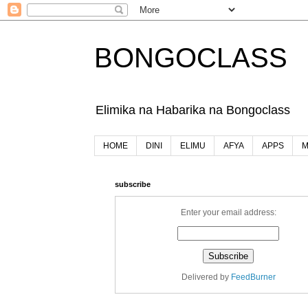
BONGOCLASS
Elimika na Habarika na Bongoclass
HOME
DINI
ELIMU
AFYA
APPS
M
subscribe
Enter your email address:
Delivered by
FeedBurner