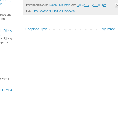
KA
Imechapishwa na
Rajabu Athuman
kwa
5/06/2017 12:15:00 AM
Lebo:
EDUCATION
,
LIST OF BOOKS
atahikia
a na
Chapisho Jipya
Nyumbani
HIRI NA
NI
HIRI NA
njema
ha kuwa
) FORM 4