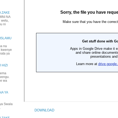
A ZAKE
NI NA
 wetu,
uu ni
IISLAMU
ua na
a kwenye
hata ya
 HIZI
jema
mwengu.
me wa
NA YA
ya Swala
.
DOWNLOAD
U ZAKE,