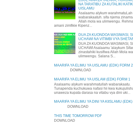
NA TARATIBU ZA KUTALIKI KATI
UISLAMU
Asalaamu alykum warahmatuLah
wabarakaatuh. sifa njema zinams
Allah mola wa ulimwengu. Rehm
amani zimfikie Kipenz...
DUA ZA KUONDOA WASIWASI, SI
UCHAWI NA VITIMBI VYA SHETA
DUA ZA KUONDOA WASIWASI, SI
UCHAWI Asalaamu 'alaykum Sifa
zinastahiki kusifiwa Allah Mola wa
ulimwengu. Salana S...
MAARIFA YA ELIMU YA UISLAMU (EDK) FORM 2
DOWNLOAD
MAARIFA YA ELIMU YA UISLAM (EDK) FORM 1
Asalaamu alykum warahmatullah wabarakaatu.
Tunapenda kuchukuwa nafasi hii kwa kukujulis
unaweza kupata darasa na vitabu vya dini uki...
MAARIFA YA ELIMU YA DINI YA KIISLAMU (EDK
DOWNLOAD
THIS TIME TOMORROW PDF
DOWNLOAD