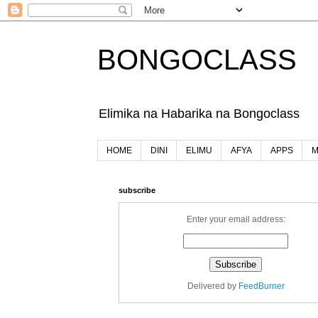
BONGOCLASS
Elimika na Habarika na Bongoclass
HOME
DINI
ELIMU
AFYA
APPS
M
subscribe
Enter your email address:
Delivered by
FeedBurner