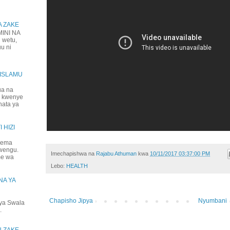
A ZAKE
NI NA
 wetu,
uu ni
IISLAMU
ua na
a kwenye
hata ya
 HIZI
jema
mwengu.
Imechapishwa na
Rajabu Athuman
kwa
10/11/2017 03:37:00 PM
me wa
Lebo:
HEALTH
NA YA
Chapisho Jipya
Nyumbani
ya Swala
.
U ZAKE,