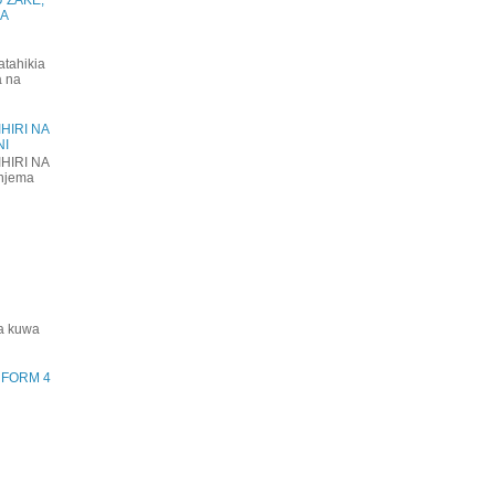
KA
atahikia
a na
HIRI NA
NI
HIRI NA
njema
ha kuwa
) FORM 4