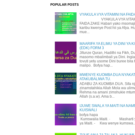
POPULAR POSTS
VYAKULA VYA VITAMINI NA FAID
VYAKULA VYA VITAMI
FAIDA ZAKE Habari yako msomaji
karibu kwenye Post hii ya Afya. H
mue...
MAARIFA YA ELIMU YA DINI YA K
(EDK) FORM 3
Jifunze Quran, Hadithi na Fikh, D
masomo mbalimbali ya Dini. Ingi
tovuti yetu usome Dini buree bila 
malipo. Bofya hap...
MWENYE KUOMBA DUA NYAKATI
ATAKUBALIWA TU.
ADABU ZA KUOMBA DUA. Sifa n
zinamstahikia Allah Mola wa uli
Rehma na amani zimshukie mtu
Allah (s.a.w). Ama b...
IJUWE SWALA YA MAITI NA NAM
KUISWALI
bofya hapa
Kumswalia Maiti. · Masharti 
ya Maiti. - Kwa wenye kumswa..
ZIJUE AINA ZA TALAKA, HUKUM