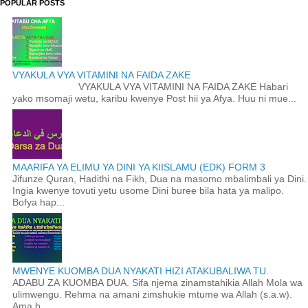
POPULAR POSTS
VYAKULA VYA VITAMINI NA FAIDA ZAKE
VYAKULA VYA VITAMINI NA FAIDA ZAKE Habari
yako msomaji wetu, karibu kwenye Post hii ya Afya. Huu ni mue...
MAARIFA YA ELIMU YA DINI YA KIISLAMU (EDK) FORM 3
Jifunze Quran, Hadithi na Fikh, Dua na masomo mbalimbali ya Dini.
Ingia kwenye tovuti yetu usome Dini buree bila hata ya malipo.
Bofya hap...
MWENYE KUOMBA DUA NYAKATI HIZI ATAKUBALIWA TU.
ADABU ZA KUOMBA DUA. Sifa njema zinamstahikia Allah Mola wa
ulimwengu. Rehma na amani zimshukie mtume wa Allah (s.a.w).
Ama b...