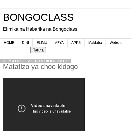
BONGOCLASS
Elimika na Habarika na Bongoclass
HOME
DINI
ELIMU
AFYA
APPS
Maktaba
Website
Jumatatu, 25 Desemba 2017
Matatizo ya choo kidogo