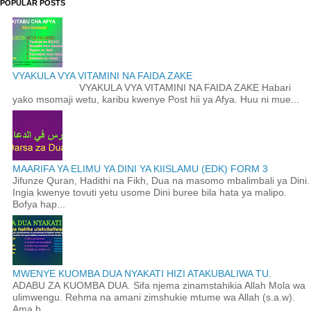
POPULAR POSTS
VYAKULA VYA VITAMINI NA FAIDA ZAKE
VYAKULA VYA VITAMINI NA FAIDA ZAKE Habari
yako msomaji wetu, karibu kwenye Post hii ya Afya. Huu ni mue...
MAARIFA YA ELIMU YA DINI YA KIISLAMU (EDK) FORM 3
Jifunze Quran, Hadithi na Fikh, Dua na masomo mbalimbali ya Dini.
Ingia kwenye tovuti yetu usome Dini buree bila hata ya malipo.
Bofya hap...
MWENYE KUOMBA DUA NYAKATI HIZI ATAKUBALIWA TU.
ADABU ZA KUOMBA DUA. Sifa njema zinamstahikia Allah Mola wa
ulimwengu. Rehma na amani zimshukie mtume wa Allah (s.a.w).
Ama b...