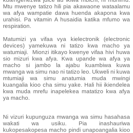
Mtu mwenye tatizo hili pia akawaone wataalamu
wa afya wampatie dawa huenda akapona kwa
urahisi. Pa vitamin A husaidia katika mfumo wa
respiration.
Matumizi ya vifaa vya kielectronik (electronic
devices) yamekuwa ni tatizo kwa macho ya
watumiaji. Mionzi itikayo kwenye vifaa hivi huwa
sio mizuri kwa afya. Kwa upande wa afya ya
macho si jambo la ajabu kuambiwa kuwa
mwanga wa simu nao ni tatizo leo. Ukweli ni kuwa
mtumiaji wa simu anatumia muda mwingi
kuangalia kioo cha simu yake. Hali hii ikiendelea
kwa muda mrefu inapelekea matatizo kwa afya
ya macho.
Ni vizuri kupunguza mwanga wa simu hasahasa
wakati wa usiku. Pia inashauriwa
kukopesakopesa macho pindi unapoangalia kioo