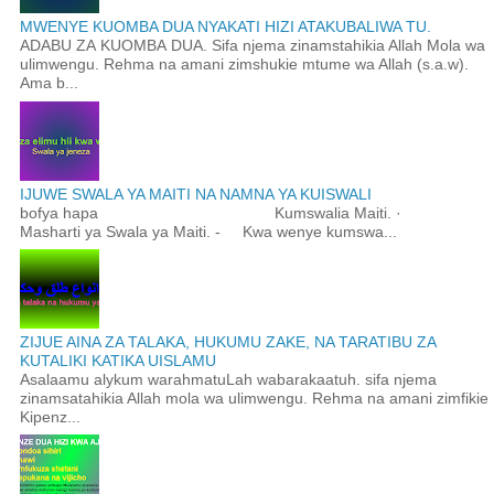
MWENYE KUOMBA DUA NYAKATI HIZI ATAKUBALIWA TU.
ADABU ZA KUOMBA DUA. Sifa njema zinamstahikia Allah Mola wa
ulimwengu. Rehma na amani zimshukie mtume wa Allah (s.a.w).
Ama b...
IJUWE SWALA YA MAITI NA NAMNA YA KUISWALI
bofya hapa Kumswalia Maiti. ·
Masharti ya Swala ya Maiti. - Kwa wenye kumswa...
ZIJUE AINA ZA TALAKA, HUKUMU ZAKE, NA TARATIBU ZA
KUTALIKI KATIKA UISLAMU
Asalaamu alykum warahmatuLah wabarakaatuh. sifa njema
zinamsatahikia Allah mola wa ulimwengu. Rehma na amani zimfikie
Kipenz...