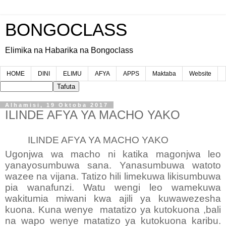
BONGOCLASS
Elimika na Habarika na Bongoclass
HOME
DINI
ELIMU
AFYA
APPS
Maktaba
Website
Alhamisi, 19 Oktoba 2017
ILINDE AFYA YA MACHO YAKO
ILINDE AFYA YA MACHO YAKO
Ugonjwa wa macho ni katika magonjwa leo
yanayosumbuwa sana. Yanasumbuwa watoto
wazee na vijana. Tatizo hili limekuwa likisumbuwa
pia wanafunzi. Watu wengi leo wamekuwa
wakitumia miwani kwa ajili ya kuwawezesha
kuona. Kuna wenye matatizo ya kutokuona ,bali
na wapo wenye matatizo ya kutokuona karibu.