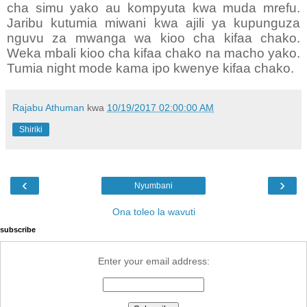
cha simu yako au kompyuta kwa muda mrefu.
Jaribu kutumia miwani kwa ajili ya kupunguza
nguvu za mwanga wa kioo cha kifaa chako.
Weka mbali kioo cha kifaa chako na macho yako.
Tumia night mode kama ipo kwenye kifaa chako.
Rajabu Athuman
kwa
10/19/2017 02:00:00 AM
Shiriki
‹
›
Nyumbani
Ona toleo la wavuti
subscribe
Enter your email address: