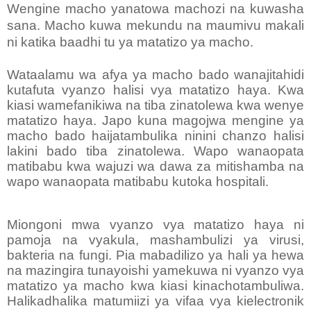
Wengine macho yanatowa m
achozi na kuwasha
sana. Macho kuwa mekundu na maumivu makali
ni katika baadhi tu ya matatizo ya macho.
Wataalamu wa afya ya macho bado wanajitahidi
kutafuta vyanzo halisi vya matatizo haya. Kwa
kiasi wamefanikiwa na tiba zinatolewa kwa wenye
matatizo haya. Japo kuna magojwa mengine ya
macho bado haijatambulika ninini chanzo halisi
lakini bado tiba zinatolewa. Wapo wanaopata
matibabu kwa wajuzi wa dawa za mitishamba na
wapo wanaopata matibabu kutoka hospitali.
Miongoni mwa vyanzo vya matatizo haya ni
pamoja na vyakula, mashambulizi ya virusi,
bakteria na fungi. Pia mabadilizo ya hali ya hewa
na mazingira tunayoishi yamekuwa ni vyanzo vya
matatizo ya macho kwa kiasi kinachotambuliwa.
Halikadhalika matumiizi ya vifaa vya kielectronik