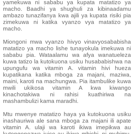
yamekuwa ni sababu ya kupata matatizo ya
macho. Baadhi ya shughuli za kibinaadamu
ambazo tunazifanya kwa ajili ya kupata risiki pia
zimekuwa ni katika vyanzo vya matatizo ya
macho.
Miongoni mwa vyanzo hivyo vinavyosababisha
matatizo ya macho lishe tunayokula imekuwa ni
sababu pia. Wataalamu wa afya wanatueleza
kuwa tatizo la kutokuona usiku husababishwa na
upungufu wa vitamin A. vitamin hivi hueza
kupatikana katika mboga za majani, maziwa,
maini, karoti na machungwa. Pia itambulike kuwa
mwili ukikosa vitamin A kwa kiwango
kinachotakiwa ni rahisi kuathiriwa na
mashambulizi kama maradhi.
Mtu mwenye matatizo haya ya kutokuona usiku
inashauriwa
ale
sana mboga za majani ili apate
vitamin A. ulaji wa karoti ikiwa imepikwa au
kutengenezwa juice au ikiwa mbichi, ni muhimu.